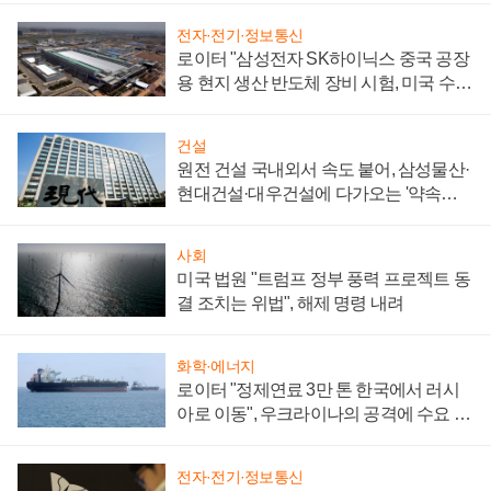
전자·전기·정보통신
로이터 "삼성전자 SK하이닉스 중국 공장
용 현지 생산 반도체 장비 시험, 미국 수출
통제 대비"
건설
원전 건설 국내외서 속도 붙어, 삼성물산·
현대건설·대우건설에 다가오는 '약속의
시간'
사회
미국 법원 "트럼프 정부 풍력 프로젝트 동
결 조치는 위법", 해제 명령 내려
화학·에너지
로이터 "정제연료 3만 톤 한국에서 러시
아로 이동", 우크라이나의 공격에 수요 늘
어
전자·전기·정보통신