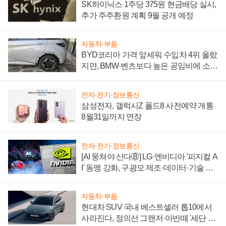
SK하이닉스 1주당 375원 현금배당 실시,
추가 주주환원 계획 9월 공개 예정
자동차·부품
BYD코리아 가격 앞세워 수입차 4위 올랐
지만, BMW·벤츠보다 높은 공임비에 소비
자 불만 폭발
전자·전기·정보통신
삼성전자, 갤럭시Z 폴드8 사전예약 개통
8월31일까지 연장
전자·전기·정보통신
[AI 뭉쳐야 산다⑧] LG·엔비디아 '피지컬 A
I' 동맹 강화, 구광모 제조·데이터·기술 결
집해 종합 로보틱스 기업으로
자동차·부품
현대차 SUV 국내 베스트셀러 톱10에서
사라진다, 정의선 그랜저·아반떼 '세단 쌍