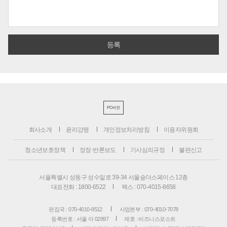
PC버전
회사소개
윤리강령
개인정보처리방침
이용자위원회
청소년보호정책
정정·반론보도
기사심의규정
불편신고
서울특별시 성동구 성수일로 39-34 서울숲더스페이스 12층
대표전화 : 1800-6522
팩스 : 070-4015-8658
편집국 : 070-4010-8512
사업본부 : 070-4010-7078
등록번호 : 서울 아 02897
제호 : 비즈니스포스트