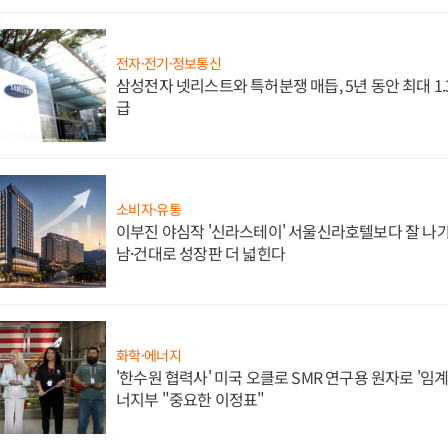
전자·전기·정보통신
삼성전자 넷리스트와 특허분쟁 매듭, 5년 동안 최대 1
급
소비자·유통
이부진 야심작 '신라스테이' 서울신라호텔보다 잘 나가
남·건대로 성장판 더 넓힌다
화학·에너지
'한수원 협력사' 미국 오클로 SMR 연구용 원자로 '임계 
너지부 "중요한 이정표"