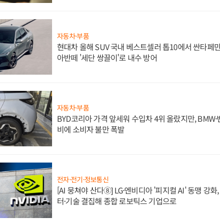
자동차·부품
현대차 올해 SUV 국내 베스트셀러 톱10에서 싼타페만
아반떼 '세단 쌍끌이'로 내수 방어
자동차·부품
BYD코리아 가격 앞세워 수입차 4위 올랐지만, BMW
비에 소비자 불만 폭발
전자·전기·정보통신
[AI 뭉쳐야 산다⑧] LG·엔비디아 '피지컬 AI' 동맹 강
터·기술 결집해 종합 로보틱스 기업으로