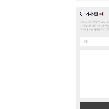
기사댓글
0
개
200자까지 쓰실 수 있습니다. (
저작권 등 다른 사람의 권리
타인에게 불쾌감을 주는 욕설