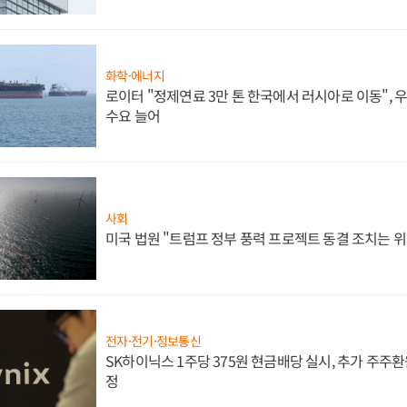
화학·에너지
로이터 "정제연료 3만 톤 한국에서 러시아로 이동",
수요 늘어
사회
미국 법원 "트럼프 정부 풍력 프로젝트 동결 조치는 위
전자·전기·정보통신
SK하이닉스 1주당 375원 현금배당 실시, 추가 주주환
정