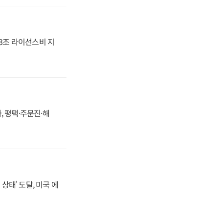
.3조 라이선스비 지
, 평택·주문진·해
상태' 도달, 미국 에