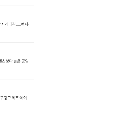
 자리매김, 그랜저·
·벤츠보다 높은 공임
화, 구광모 제조·데이