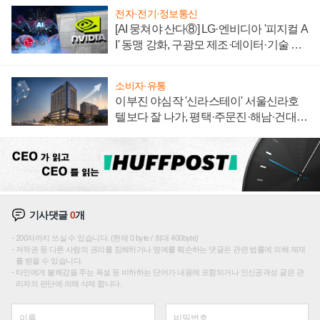
전자·전기·정보통신
[AI 뭉쳐야 산다⑧] LG·엔비디아 '피지컬 A
I' 동맹 강화, 구광모 제조·데이터·기술 결
집해 종합 로보틱스 기업으로
소비자·유통
이부진 야심작 '신라스테이' 서울신라호
텔보다 잘 나가, 평택·주문진·해남·건대로
성장판 더 넓힌다
기사댓글
0
개
200자까지 쓰실 수 있습니다. (현재 0 byte / 최대 400byte)
저작권 등 다른 사람의 권리를 침해하거나 명예를 훼손하는 댓글은 관련 법률에 의해 제재
를 받을 수 있습니다.
타인에게 불쾌감을 주는 욕설 등 비하하는 단어가 내용에 포함되거나 인신공격성 글은 관
리자의 판단에 의해 삭제 합니다.