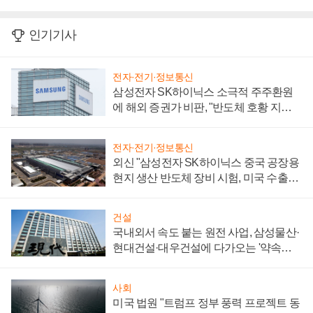
인기기사
전자·전기·정보통신
삼성전자 SK하이닉스 소극적 주주환원
에 해외 증권가 비판, "반도체 호황 지속
성 의문"
전자·전기·정보통신
외신 "삼성전자 SK하이닉스 중국 공장용
현지 생산 반도체 장비 시험, 미국 수출통
제 대비"
건설
국내외서 속도 붙는 원전 사업, 삼성물산·
현대건설·대우건설에 다가오는 '약속의
시간'
사회
미국 법원 "트럼프 정부 풍력 프로젝트 동