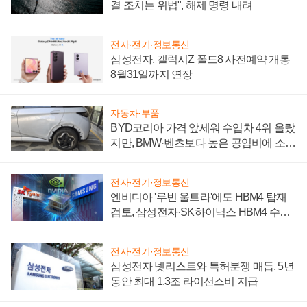
결 조치는 위법", 해제 명령 내려
전자·전기·정보통신
삼성전자, 갤럭시Z 폴드8 사전예약 개통
8월31일까지 연장
자동차·부품
BYD코리아 가격 앞세워 수입차 4위 올랐
지만, BMW·벤츠보다 높은 공임비에 소비
자 불만 폭발
전자·전기·정보통신
엔비디아 '루빈 울트라'에도 HBM4 탑재
검토, 삼성전자·SK하이닉스 HBM4 수율
에 주도권 갈린다
전자·전기·정보통신
삼성전자 넷리스트와 특허분쟁 매듭, 5년
동안 최대 1.3조 라이선스비 지급