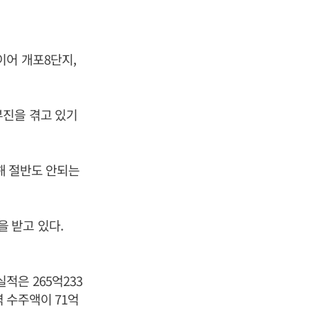
이어 개포8단지,
부진을 겪고 있기
해 절반도 안되는
 받고 있다.
적은 265억233
역 수주액이 71억