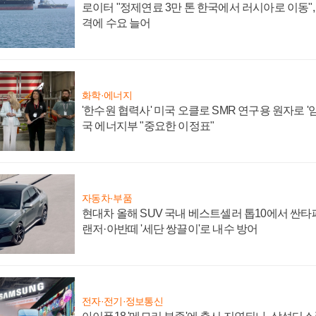
로이터 "정제연료 3만 톤 한국에서 러시아로 이동"
격에 수요 늘어
화학·에너지
'한수원 협력사' 미국 오클로 SMR 연구용 원자로 '임
국 에너지부 "중요한 이정표"
자동차·부품
현대차 올해 SUV 국내 베스트셀러 톱10에서 싼타
랜저·아반떼 '세단 쌍끌이'로 내수 방어
전자·전기·정보통신