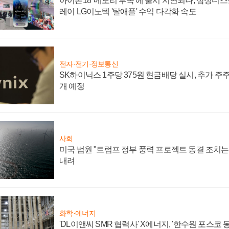
아이폰18 '메모리 부족'에 출시 지연되나, 삼성디
레이 LG이노텍 '탈애플' 수익 다각화 속도
전자·전기·정보통신
SK하이닉스 1주당 375원 현금배당 실시, 추가 주
개 예정
사회
미국 법원 "트럼프 정부 풍력 프로젝트 동결 조치는 
내려
화학·에너지
'DL이앤씨 SMR 협력사' X에너지, '한수원 포스코