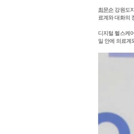
최문순
강원도지
료계와 대화의 
디지털 헬스케어
일 안에 의료계