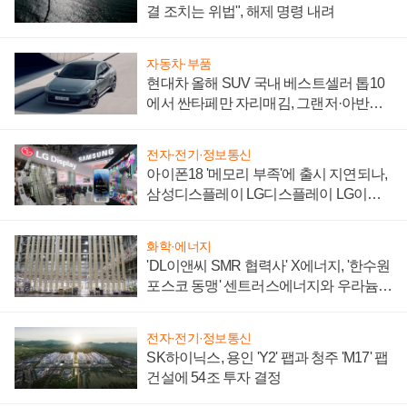
결 조치는 위법", 해제 명령 내려
자동차·부품
현대차 올해 SUV 국내 베스트셀러 톱10
에서 싼타페만 자리매김, 그랜저·아반떼
'세단 쌍끌이'로 내수 방어
전자·전기·정보통신
아이폰18 '메모리 부족'에 출시 지연되나,
삼성디스플레이 LG디스플레이 LG이노
텍 '탈애플' 수익 다각화 속도
화학·에너지
'DL이앤씨 SMR 협력사' X에너지, '한수원
포스코 동맹' 센트러스에너지와 우라늄
계약 체결
전자·전기·정보통신
SK하이닉스, 용인 'Y2' 팹과 청주 'M17' 팹
건설에 54조 투자 결정