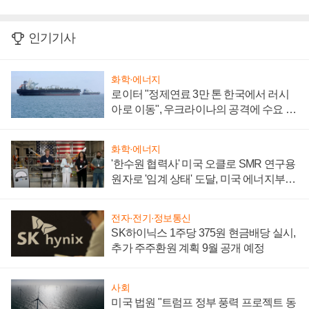
인기기사
화학·에너지
로이터 "정제연료 3만 톤 한국에서 러시
아로 이동", 우크라이나의 공격에 수요 늘
어
화학·에너지
'한수원 협력사' 미국 오클로 SMR 연구용
원자로 '임계 상태' 도달, 미국 에너지부
"중요한 이정표"
전자·전기·정보통신
SK하이닉스 1주당 375원 현금배당 실시,
추가 주주환원 계획 9월 공개 예정
사회
미국 법원 "트럼프 정부 풍력 프로젝트 동