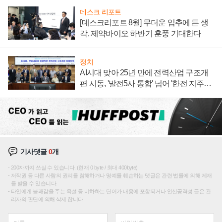
데스크 리포트
[데스크리포트 8월] 무더운 입추에 든 생
각, 제약바이오 하반기 훈풍 기대한다
정치
AI시대 맞아 25년 만에 전력산업 구조개
편 시동, '발전5사 통합' 넘어 '한전 지주사'
재편론도
기사댓글
0
개
200자까지 쓰실 수 있습니다. (현재 0 byte / 최대 400byte)
저작권 등 다른 사람의 권리를 침해하거나 명예를 훼손하는 댓글은 관련 법률에 의해 제재
를 받을 수 있습니다.
타인에게 불쾌감을 주는 욕설 등 비하하는 단어가 내용에 포함되거나 인신공격성 글은 관
리자의 판단에 의해 삭제 합니다.