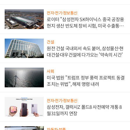
문"
전자·전기·정보통신
로이터 "삼성전자 SK하이닉스 중국 공장용
현지 생산 반도체 장비 시험, 미국 수출통제
대비"
건설
원전 건설 국내외서 속도 붙어, 삼성물산·현
대건설·대우건설에 다가오는 '약속의 시간'
사회
미국 법원 "트럼프 정부 풍력 프로젝트 동결
조치는 위법", 해제 명령 내려
전자·전기·정보통신
삼성전자, 갤럭시Z 폴드8 사전예약 개통 8
월31일까지 연장
자동차·부품