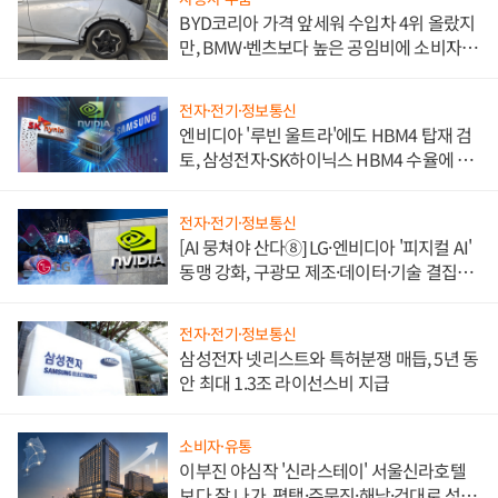
BYD코리아 가격 앞세워 수입차 4위 올랐지
만, BMW·벤츠보다 높은 공임비에 소비자
불만 폭발
전자·전기·정보통신
엔비디아 '루빈 울트라'에도 HBM4 탑재 검
토, 삼성전자·SK하이닉스 HBM4 수율에 주
도권 갈린다
전자·전기·정보통신
[AI 뭉쳐야 산다⑧] LG·엔비디아 '피지컬 AI'
동맹 강화, 구광모 제조·데이터·기술 결집
해 종합 로보틱스 기업으로
전자·전기·정보통신
삼성전자 넷리스트와 특허분쟁 매듭, 5년 동
안 최대 1.3조 라이선스비 지급
소비자·유통
이부진 야심작 '신라스테이' 서울신라호텔
보다 잘 나가, 평택·주문진·해남·건대로 성