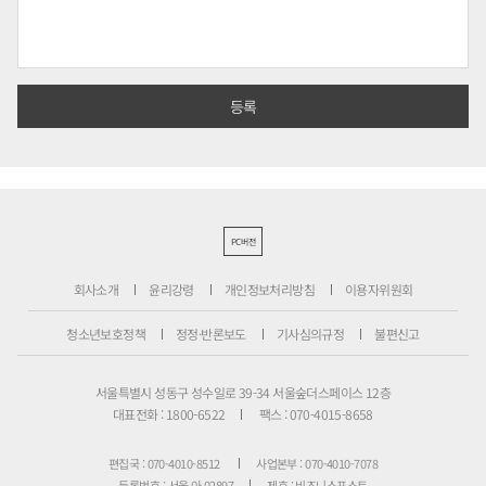
PC버전
회사소개
윤리강령
개인정보처리방침
이용자위원회
청소년보호정책
정정·반론보도
기사심의규정
불편신고
서울특별시 성동구 성수일로 39-34 서울숲더스페이스 12층
대표전화 : 1800-6522
팩스 : 070-4015-8658
편집국 : 070-4010-8512
사업본부 : 070-4010-7078
등록번호 : 서울 아 02897
제호 : 비즈니스포스트