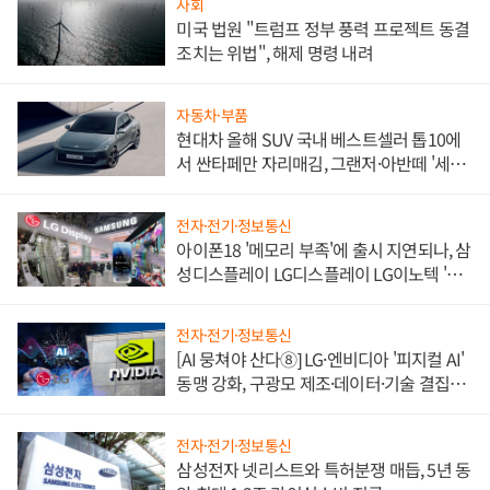
사회
미국 법원 "트럼프 정부 풍력 프로젝트 동결
조치는 위법", 해제 명령 내려
자동차·부품
현대차 올해 SUV 국내 베스트셀러 톱10에
서 싼타페만 자리매김, 그랜저·아반떼 '세단
쌍끌이'로 내수 방어
전자·전기·정보통신
아이폰18 '메모리 부족'에 출시 지연되나, 삼
성디스플레이 LG디스플레이 LG이노텍 '탈
애플' 수익 다각화 속도
전자·전기·정보통신
[AI 뭉쳐야 산다⑧] LG·엔비디아 '피지컬 AI'
동맹 강화, 구광모 제조·데이터·기술 결집
해 종합 로보틱스 기업으로
전자·전기·정보통신
삼성전자 넷리스트와 특허분쟁 매듭, 5년 동