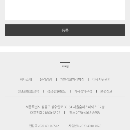
PC버전
회사소개
윤리강령
개인정보처리방침
이용자위원회
청소년보호정책
정정·반론보도
기사심의규정
불편신고
서울특별시 성동구 성수일로 39-34 서울숲더스페이스 12층
대표전화 : 1800-6522
팩스 : 070-4015-8658
편집국 : 070-4010-8512
사업본부 : 070-4010-7078