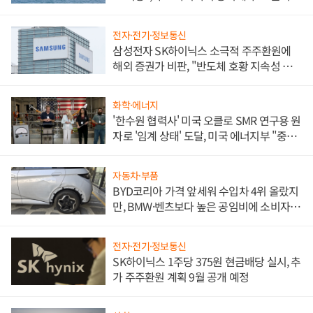
전자·전기·정보통신
삼성전자 SK하이닉스 소극적 주주환원에
해외 증권가 비판, "반도체 호황 지속성 의
문"
화학·에너지
'한수원 협력사' 미국 오클로 SMR 연구용 원
자로 '임계 상태' 도달, 미국 에너지부 "중요
한 이정표"
자동차·부품
BYD코리아 가격 앞세워 수입차 4위 올랐지
만, BMW·벤츠보다 높은 공임비에 소비자
불만 폭발
전자·전기·정보통신
SK하이닉스 1주당 375원 현금배당 실시, 추
가 주주환원 계획 9월 공개 예정