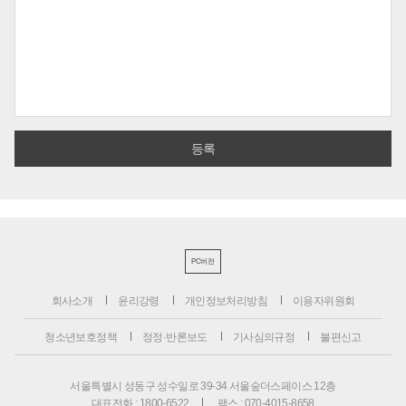
PC버전
회사소개
윤리강령
개인정보처리방침
이용자위원회
청소년보호정책
정정·반론보도
기사심의규정
불편신고
서울특별시 성동구 성수일로 39-34 서울숲더스페이스 12층
대표전화 : 1800-6522
팩스 : 070-4015-8658