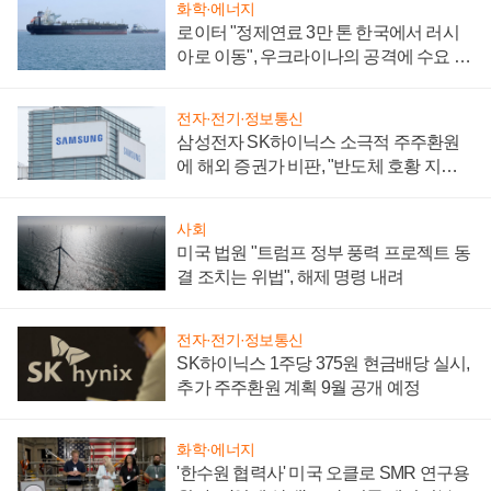
화학·에너지
로이터 "정제연료 3만 톤 한국에서 러시
아로 이동", 우크라이나의 공격에 수요 늘
어
전자·전기·정보통신
삼성전자 SK하이닉스 소극적 주주환원
에 해외 증권가 비판, "반도체 호황 지속
성 의문"
사회
미국 법원 "트럼프 정부 풍력 프로젝트 동
결 조치는 위법", 해제 명령 내려
전자·전기·정보통신
SK하이닉스 1주당 375원 현금배당 실시,
추가 주주환원 계획 9월 공개 예정
화학·에너지
'한수원 협력사' 미국 오클로 SMR 연구용