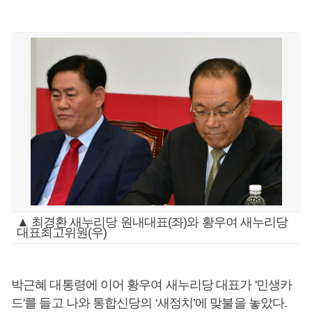
▲ 최경환 새누리당 원내대표(좌)와 황우여 새누리당
대표최고위원(우)
박근혜 대통령에 이어 황우여 새누리당 대표가 '민생카
드'를 들고 나와 통합신당의 ‘새정치’에 맞불을 놓았다.