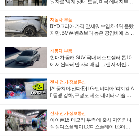
원자로 '임계 상태' 도달, 미국 에너지부
"중요한 이정표"
자동차·부품
BYD코리아 가격 앞세워 수입차 4위 올랐
지만, BMW·벤츠보다 높은 공임비에 소비
자 불만 폭발
자동차·부품
현대차 올해 SUV 국내 베스트셀러 톱10
에서 싼타페만 자리매김, 그랜저·아반떼
'세단 쌍끌이'로 내수 방어
전자·전기·정보통신
[AI 뭉쳐야 산다⑧] LG·엔비디아 '피지컬 A
I' 동맹 강화, 구광모 제조·데이터·기술 결
집해 종합 로보틱스 기업으로
전자·전기·정보통신
아이폰18 '메모리 부족'에 출시 지연되나,
삼성디스플레이 LG디스플레이 LG이노
텍 '탈애플' 수익 다각화 속도