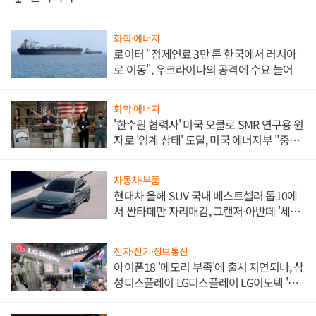
화학·에너지
로이터 "정제연료 3만 톤 한국에서 러시아
로 이동", 우크라이나의 공격에 수요 늘어
화학·에너지
'한수원 협력사' 미국 오클로 SMR 연구용 원
자로 '임계 상태' 도달, 미국 에너지부 "중요
한 이정표"
자동차·부품
현대차 올해 SUV 국내 베스트셀러 톱10에
서 싼타페만 자리매김, 그랜저·아반떼 '세단
쌍끌이'로 내수 방어
전자·전기·정보통신
아이폰18 '메모리 부족'에 출시 지연되나, 삼
성디스플레이 LG디스플레이 LG이노텍 '탈
애플' 수익 다각화 속도