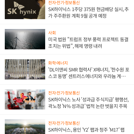
전자·전기·정보통신
SK하이닉스 1주당 375원 현금배당 실시, 추
가 주주환원 계획 9월 공개 예정
사회
미국 법원 "트럼프 정부 풍력 프로젝트 동결
조치는 위법", 해제 명령 내려
화학·에너지
'DL이앤씨 SMR 협력사' X에너지, '한수원 포
스코 동맹' 센트러스에너지와 우라늄 계약
체결
전자·전기·정보통신
SK하이닉스 노사 '성과급 주식지급' 평행선,
곽노정 'N% 성과급' 법적 논란 벗을지 주목
전자·전기·정보통신
SK하이닉스, 용인 'Y2' 팹과 청주 'M17' 팹