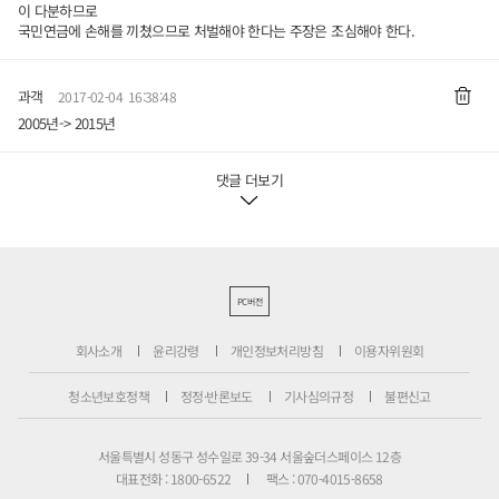
이 다분하므로
국민연금에 손해를 끼쳤으므로 처벌해야 한다는 주장은 조심해야 한다.
과객
2017-02-04 16:38:48
2005년-> 2015년
댓글 더보기
PC버전
회사소개
윤리강령
개인정보처리방침
이용자위원회
청소년보호정책
정정·반론보도
기사심의규정
불편신고
서울특별시 성동구 성수일로 39-34 서울숲더스페이스 12층
대표전화 : 1800-6522
팩스 : 070-4015-8658