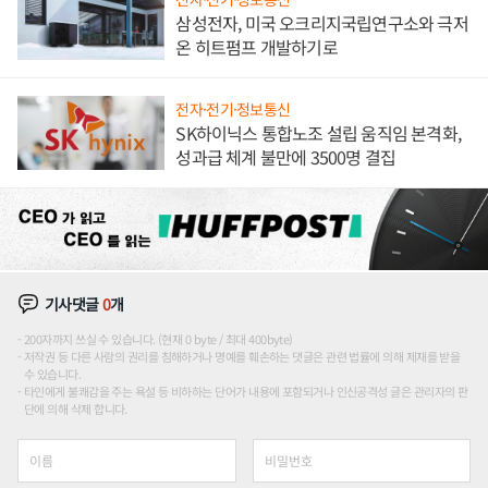
삼성전자, 미국 오크리지국립연구소와 극저
온 히트펌프 개발하기로
전자·전기·정보통신
SK하이닉스 통합노조 설립 움직임 본격화,
성과급 체계 불만에 3500명 결집
기사댓글
0
개
200자까지 쓰실 수 있습니다. (현재 0 byte / 최대 400byte)
저작권 등 다른 사람의 권리를 침해하거나 명예를 훼손하는 댓글은 관련 법률에 의해 제재를 받을
수 있습니다.
타인에게 불쾌감을 주는 욕설 등 비하하는 단어가 내용에 포함되거나 인신공격성 글은 관리자의 판
단에 의해 삭제 합니다.