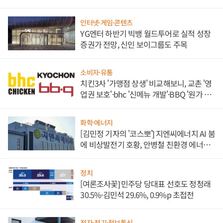
인터넷·게임·콘텐츠
YG엔터 하반기 빅뱅 월드투어로 실적 성장
증권가 전망, 신인 보이그룹도 주목
소비자·유통
치킨3사 '가맹점 상생' 비교해보니, 교촌 '영
업권 보호'·bhc '신메뉴 개발'·BBQ '원가 부
담'
화학·에너지
[김민정 기자의 '코스뽀'] 지엔씨에너지 AI 붐
에 비상발전기 호황, 안병철 친환경 에너지
발전전문기업 향한다
정치
[여론조사꽃] 민주당 당대표 선호도 정청래
30.5%·김민석 29.6%, 0.9%p 초접전
전자·전기·정보통신