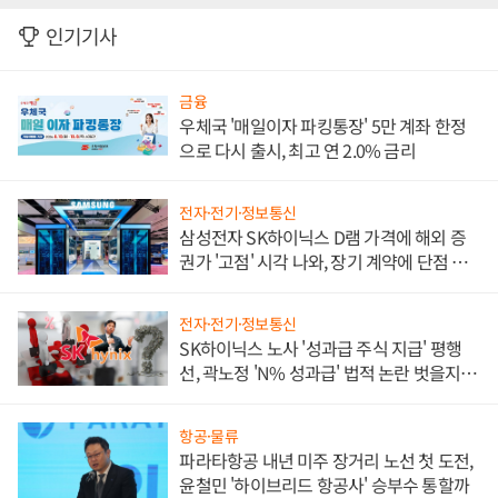
인기기사
금융
우체국 '매일이자 파킹통장' 5만 계좌 한정
으로 다시 출시, 최고 연 2.0% 금리
전자·전기·정보통신
삼성전자 SK하이닉스 D램 가격에 해외 증
권가 '고점' 시각 나와, 장기 계약에 단점 부
각
전자·전기·정보통신
SK하이닉스 노사 '성과급 주식 지급' 평행
선, 곽노정 'N% 성과급' 법적 논란 벗을지 주
목
항공·물류
파라타항공 내년 미주 장거리 노선 첫 도전,
윤철민 '하이브리드 항공사' 승부수 통할까