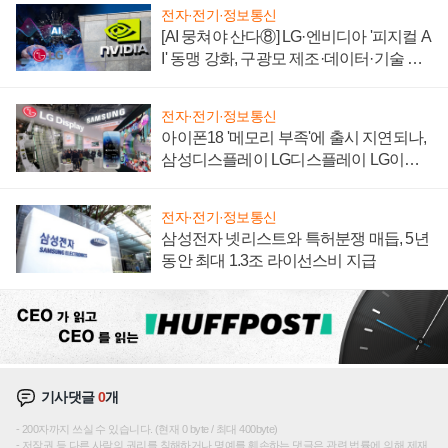
전자·전기·정보통신
[AI 뭉쳐야 산다⑧] LG·엔비디아 '피지컬 A
I' 동맹 강화, 구광모 제조·데이터·기술 결
집해 종합 로보틱스 기업으로
전자·전기·정보통신
아이폰18 '메모리 부족'에 출시 지연되나,
삼성디스플레이 LG디스플레이 LG이노
텍 '탈애플' 수익 다각화 속도
전자·전기·정보통신
삼성전자 넷리스트와 특허분쟁 매듭, 5년
동안 최대 1.3조 라이선스비 지급
기사댓글
0
개
200자까지 쓰실 수 있습니다. (현재 0 byte / 최대 400byte)
저작권 등 다른 사람의 권리를 침해하거나 명예를 훼손하는 댓글은 관련 법률에 의해 제재