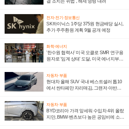
결 조치는 위법", 해제 명령 내려
전자·전기·정보통신
SK하이닉스 1주당 375원 현금배당 실시,
추가 주주환원 계획 9월 공개 예정
화학·에너지
'한수원 협력사' 미국 오클로 SMR 연구용
원자로 '임계 상태' 도달, 미국 에너지부
"중요한 이정표"
자동차·부품
현대차 올해 SUV 국내 베스트셀러 톱10
에서 싼타페만 자리매김, 그랜저·아반떼
'세단 쌍끌이'로 내수 방어
자동차·부품
BYD코리아 가격 앞세워 수입차 4위 올랐
지만, BMW·벤츠보다 높은 공임비에 소비
자 불만 폭발