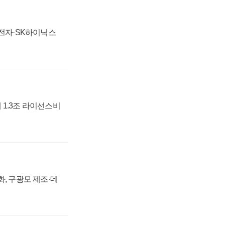
성전자·SK하이닉스
 1.3조 라이선스비
강화, 구광모 제조·데