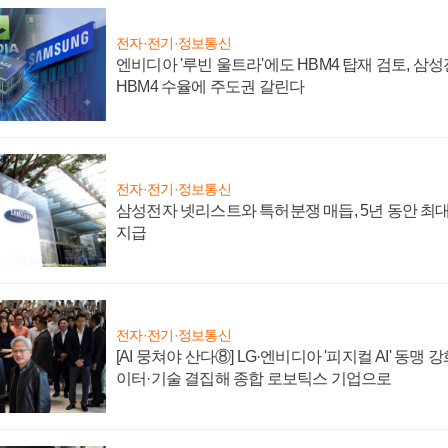
전자·전기·정보통신
엔비디아 '루빈 울트라'에도 HBM4 탑재 검토, 삼
HBM4 수율에 주도권 갈린다
전자·전기·정보통신
삼성전자 넷리스트와 특허분쟁 매듭, 5년 동안 최대
지급
전자·전기·정보통신
[AI 뭉쳐야 산다⑧] LG·엔비디아 '피지컬 AI' 동맹 
이터·기술 결집해 종합 로보틱스 기업으로