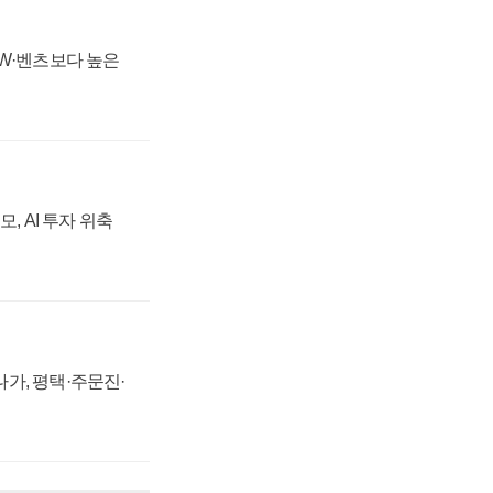
MW·벤츠보다 높은
, AI 투자 위축
가, 평택·주문진·