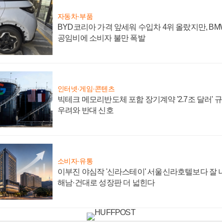
자동차·부품
BYD코리아 가격 앞세워 수입차 4위 올랐지만, B
공임비에 소비자 불만 폭발
인터넷·게임·콘텐츠
빅테크 메모리반도체 포함 장기계약 '2.7조 달러' 규모
우려와 반대 신호
소비자·유통
이부진 야심작 '신라스테이' 서울신라호텔보다 잘 나
해남·건대로 성장판 더 넓힌다