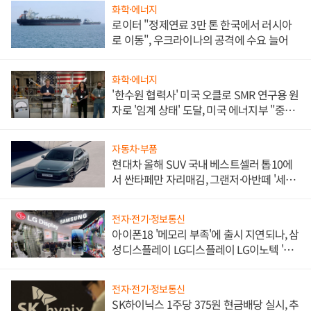
화학·에너지
로이터 "정제연료 3만 톤 한국에서 러시아
로 이동", 우크라이나의 공격에 수요 늘어
화학·에너지
'한수원 협력사' 미국 오클로 SMR 연구용 원
자로 '임계 상태' 도달, 미국 에너지부 "중요
한 이정표"
자동차·부품
현대차 올해 SUV 국내 베스트셀러 톱10에
서 싼타페만 자리매김, 그랜저·아반떼 '세단
쌍끌이'로 내수 방어
전자·전기·정보통신
아이폰18 '메모리 부족'에 출시 지연되나, 삼
성디스플레이 LG디스플레이 LG이노텍 '탈
애플' 수익 다각화 속도
전자·전기·정보통신
SK하이닉스 1주당 375원 현금배당 실시, 추