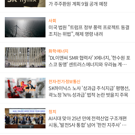
가 주주환원 계획 9월 공개 예정
사회
미국 법원 "트럼프 정부 풍력 프로젝트 동결
조치는 위법", 해제 명령 내려
화학·에너지
'DL이앤씨 SMR 협력사' X에너지, '한수원 포
스코 동맹' 센트러스에너지와 우라늄 계약
체결
전자·전기·정보통신
SK하이닉스 노사 '성과급 주식지급' 평행선,
곽노정 'N% 성과급' 법적 논란 벗을지 주목
정치
AI시대 맞아 25년 만에 전력산업 구조개편
시동, '발전5사 통합' 넘어 '한전 지주사' 재편
론도