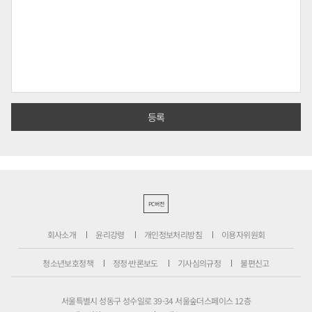
PC버전
회사소개
윤리강령
개인정보처리방침
이용자위원회
청소년보호정책
정정·반론보도
기사심의규정
불편신고
서울특별시 성동구 성수일로 39-34 서울숲더스페이스 12층