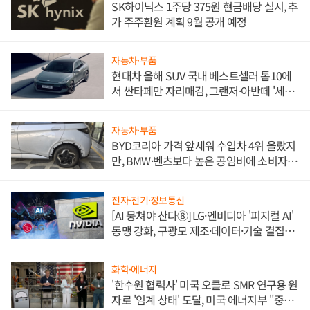
SK하이닉스 1주당 375원 현금배당 실시, 추
가 주주환원 계획 9월 공개 예정
자동차·부품
현대차 올해 SUV 국내 베스트셀러 톱10에
서 싼타페만 자리매김, 그랜저·아반떼 '세단
쌍끌이'로 내수 방어
자동차·부품
BYD코리아 가격 앞세워 수입차 4위 올랐지
만, BMW·벤츠보다 높은 공임비에 소비자
불만 폭발
전자·전기·정보통신
[AI 뭉쳐야 산다⑧] LG·엔비디아 '피지컬 AI'
동맹 강화, 구광모 제조·데이터·기술 결집
해 종합 로보틱스 기업으로
화학·에너지
'한수원 협력사' 미국 오클로 SMR 연구용 원
자로 '임계 상태' 도달, 미국 에너지부 "중요