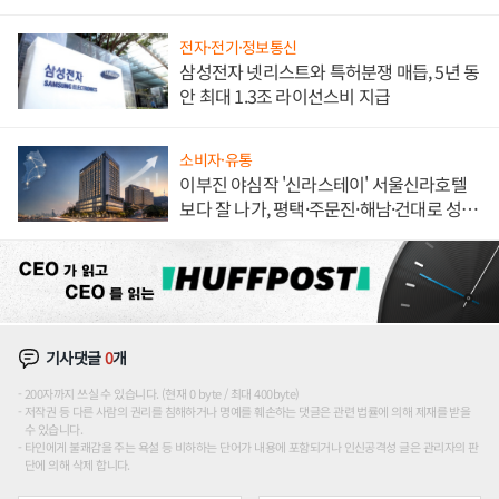
한 이정표"
전자·전기·정보통신
삼성전자 넷리스트와 특허분쟁 매듭, 5년 동
안 최대 1.3조 라이선스비 지급
소비자·유통
이부진 야심작 '신라스테이' 서울신라호텔
보다 잘 나가, 평택·주문진·해남·건대로 성
장판 더 넓힌다
기사댓글
0
개
200자까지 쓰실 수 있습니다. (현재 0 byte / 최대 400byte)
저작권 등 다른 사람의 권리를 침해하거나 명예를 훼손하는 댓글은 관련 법률에 의해 제재를 받을
수 있습니다.
타인에게 불쾌감을 주는 욕설 등 비하하는 단어가 내용에 포함되거나 인신공격성 글은 관리자의 판
단에 의해 삭제 합니다.