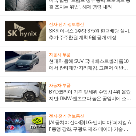
미국 법원 "트럼프 정부 풍력 프로젝트 동
결 조치는 위법", 해제 명령 내려
전자·전기·정보통신
SK하이닉스 1주당 375원 현금배당 실시,
추가 주주환원 계획 9월 공개 예정
자동차·부품
현대차 올해 SUV 국내 베스트셀러 톱10
에서 싼타페만 자리매김, 그랜저·아반떼
'세단 쌍끌이'로 내수 방어
자동차·부품
BYD코리아 가격 앞세워 수입차 4위 올랐
지만, BMW·벤츠보다 높은 공임비에 소비
자 불만 폭발
전자·전기·정보통신
[AI 뭉쳐야 산다⑧] LG·엔비디아 '피지컬 A
I' 동맹 강화, 구광모 제조·데이터·기술 결
집해 종합 로보틱스 기업으로