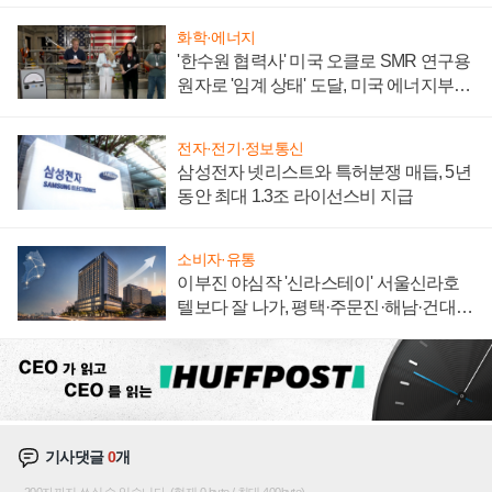
화학·에너지
'한수원 협력사' 미국 오클로 SMR 연구용
원자로 '임계 상태' 도달, 미국 에너지부
"중요한 이정표"
전자·전기·정보통신
삼성전자 넷리스트와 특허분쟁 매듭, 5년
동안 최대 1.3조 라이선스비 지급
소비자·유통
이부진 야심작 '신라스테이' 서울신라호
텔보다 잘 나가, 평택·주문진·해남·건대로
성장판 더 넓힌다
기사댓글
0
개