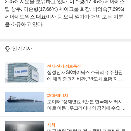
2.05% 지분을 보유하고 있다. 이주성(17.95%) 세아베스
틸 상무, 이순형(17.66%) 세아그룹 회장, 박의숙(7.69%)
세아네트웍스 대표이사 등 오너 일가가 거의 모든 지분
을 소유하고 있다.
인기기사
전자·전기·정보통신
삼성전자 SK하이닉스 소극적 주주환원
에 해외 증권가 비판, "반도체 호황 지속
성 의문"
화학·에너지
로이터 "정제연료 3만 톤 한국에서 러시
아로 이동", 우크라이나의 공격에 수요 늘
어
사회