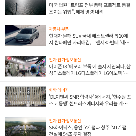
미국 법원 "트럼프 정부 풍력 프로젝트 동결
조치는 위법", 해제 명령 내려
자동차·부품
현대차 올해 SUV 국내 베스트셀러 톱10에
서 싼타페만 자리매김, 그랜저·아반떼 '세단
쌍끌이'로 내수 방어
전자·전기·정보통신
아이폰18 '메모리 부족'에 출시 지연되나, 삼
성디스플레이 LG디스플레이 LG이노텍 '탈
애플' 수익 다각화 속도
화학·에너지
'DL이앤씨 SMR 협력사' X에너지, '한수원 포
스코 동맹' 센트러스에너지와 우라늄 계약
체결
전자·전기·정보통신
SK하이닉스, 용인 'Y2' 팹과 청주 'M17' 팹
건설에 54조 투자 결정