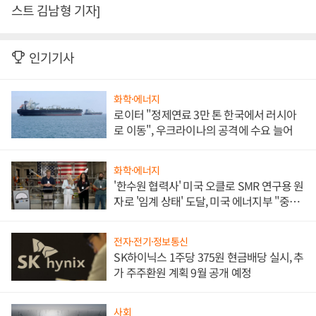
스트 김남형 기자]
인기기사
화학·에너지
로이터 "정제연료 3만 톤 한국에서 러시아
로 이동", 우크라이나의 공격에 수요 늘어
화학·에너지
'한수원 협력사' 미국 오클로 SMR 연구용 원
자로 '임계 상태' 도달, 미국 에너지부 "중요
한 이정표"
전자·전기·정보통신
SK하이닉스 1주당 375원 현금배당 실시, 추
가 주주환원 계획 9월 공개 예정
사회