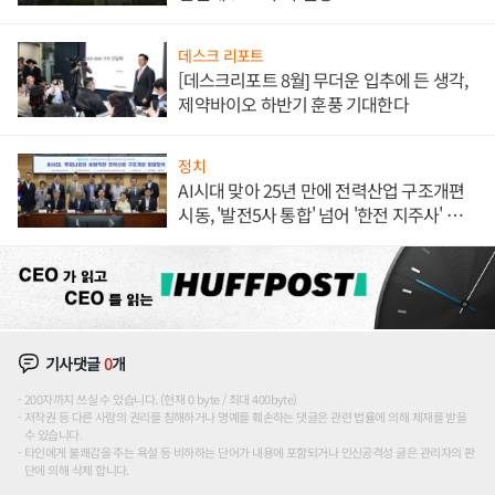
데스크 리포트
[데스크리포트 8월] 무더운 입추에 든 생각,
제약바이오 하반기 훈풍 기대한다
정치
AI시대 맞아 25년 만에 전력산업 구조개편
시동, '발전5사 통합' 넘어 '한전 지주사' 재편
론도
기사댓글
0
개
200자까지 쓰실 수 있습니다. (현재 0 byte / 최대 400byte)
저작권 등 다른 사람의 권리를 침해하거나 명예를 훼손하는 댓글은 관련 법률에 의해 제재를 받을
수 있습니다.
타인에게 불쾌감을 주는 욕설 등 비하하는 단어가 내용에 포함되거나 인신공격성 글은 관리자의 판
단에 의해 삭제 합니다.