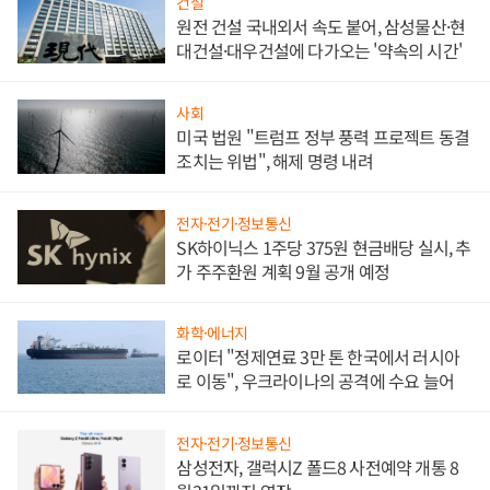
건설
원전 건설 국내외서 속도 붙어, 삼성물산·현
대건설·대우건설에 다가오는 '약속의 시간'
사회
미국 법원 "트럼프 정부 풍력 프로젝트 동결
조치는 위법", 해제 명령 내려
전자·전기·정보통신
SK하이닉스 1주당 375원 현금배당 실시, 추
가 주주환원 계획 9월 공개 예정
화학·에너지
로이터 "정제연료 3만 톤 한국에서 러시아
로 이동", 우크라이나의 공격에 수요 늘어
전자·전기·정보통신
삼성전자, 갤럭시Z 폴드8 사전예약 개통 8