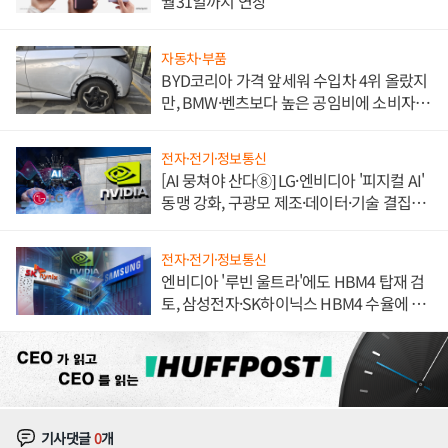
월31일까지 연장
자동차·부품
BYD코리아 가격 앞세워 수입차 4위 올랐지
만, BMW·벤츠보다 높은 공임비에 소비자
불만 폭발
전자·전기·정보통신
[AI 뭉쳐야 산다⑧] LG·엔비디아 '피지컬 AI'
동맹 강화, 구광모 제조·데이터·기술 결집
해 종합 로보틱스 기업으로
전자·전기·정보통신
엔비디아 '루빈 울트라'에도 HBM4 탑재 검
토, 삼성전자·SK하이닉스 HBM4 수율에 주
도권 갈린다
기사댓글
0
개