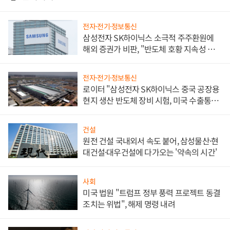
전자·전기·정보통신
삼성전자 SK하이닉스 소극적 주주환원에
해외 증권가 비판, "반도체 호황 지속성 의
문"
전자·전기·정보통신
로이터 "삼성전자 SK하이닉스 중국 공장용
현지 생산 반도체 장비 시험, 미국 수출통제
대비"
건설
원전 건설 국내외서 속도 붙어, 삼성물산·현
대건설·대우건설에 다가오는 '약속의 시간'
사회
미국 법원 "트럼프 정부 풍력 프로젝트 동결
조치는 위법", 해제 명령 내려