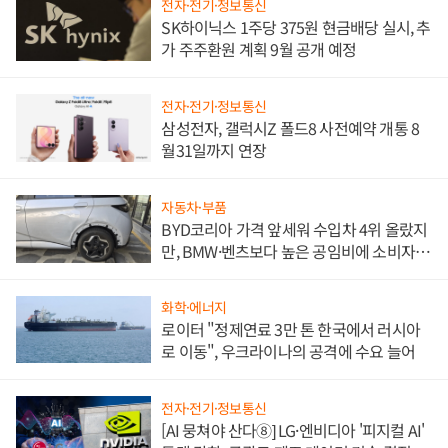
전자·전기·정보통신
SK하이닉스 1주당 375원 현금배당 실시, 추
가 주주환원 계획 9월 공개 예정
전자·전기·정보통신
삼성전자, 갤럭시Z 폴드8 사전예약 개통 8
월31일까지 연장
자동차·부품
BYD코리아 가격 앞세워 수입차 4위 올랐지
만, BMW·벤츠보다 높은 공임비에 소비자
불만 폭발
화학·에너지
로이터 "정제연료 3만 톤 한국에서 러시아
로 이동", 우크라이나의 공격에 수요 늘어
전자·전기·정보통신
[AI 뭉쳐야 산다⑧] LG·엔비디아 '피지컬 AI'