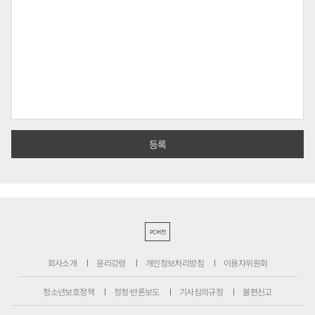
PC버전
회사소개
윤리강령
개인정보처리방침
이용자위원회
청소년보호정책
정정·반론보도
기사심의규정
불편신고