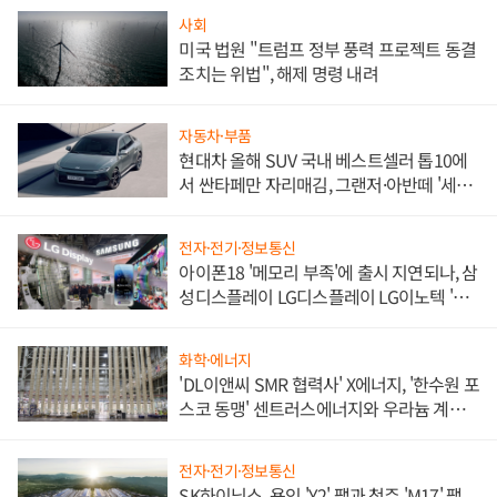
사회
미국 법원 "트럼프 정부 풍력 프로젝트 동결
조치는 위법", 해제 명령 내려
자동차·부품
현대차 올해 SUV 국내 베스트셀러 톱10에
서 싼타페만 자리매김, 그랜저·아반떼 '세단
쌍끌이'로 내수 방어
전자·전기·정보통신
아이폰18 '메모리 부족'에 출시 지연되나, 삼
성디스플레이 LG디스플레이 LG이노텍 '탈
애플' 수익 다각화 속도
화학·에너지
'DL이앤씨 SMR 협력사' X에너지, '한수원 포
스코 동맹' 센트러스에너지와 우라늄 계약
체결
전자·전기·정보통신
SK하이닉스, 용인 'Y2' 팹과 청주 'M17' 팹