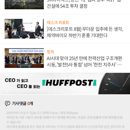
건설에 54조 투자 결정
데스크 리포트
[데스크리포트 8월] 무더운 입추에 든 생각,
제약바이오 하반기 훈풍 기대한다
정치
AI시대 맞아 25년 만에 전력산업 구조개편
시동, '발전5사 통합' 넘어 '한전 지주사' 재편
론도
기사댓글
0
개
200자까지 쓰실 수 있습니다. (현재 0 byte / 최대 400byte)
저작권 등 다른 사람의 권리를 침해하거나 명예를 훼손하는 댓글은 관련 법률에 의해 제재를 받을
수 있습니다.
타인에게 불쾌감을 주는 욕설 등 비하하는 단어가 내용에 포함되거나 인신공격성 글은 관리자의 판