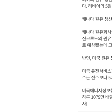
다. 리비아의 5
캐나다 원유 생산
캐나다 원유회사
신크루드의 원유 
로 예상됐는데 그
반면, 미국 원유
미국 유전서비스회
수는 전주보다 5
미국에너지정보청(E
하루 1079만 배
자]