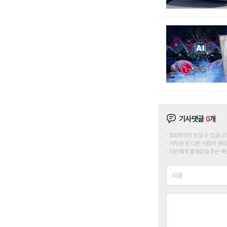
기사댓글
0
개
200자까지 쓰실 수 있습니다. (
저작권 등 다른 사람의 권리
타인에게 불쾌감을 주는 욕설