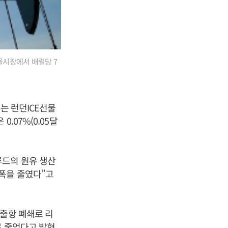
선물시장에서 배럴당 7
는 런던ICE선물
.07%(0.05달
루드의 원유 생산
폭을 줄였다”고
수출항 폐쇄로 리
로 줄었다고 밝혔