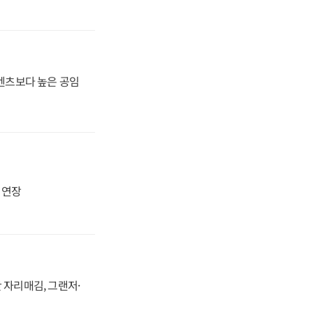
·벤츠보다 높은 공임
지 연장
 자리매김, 그랜저·