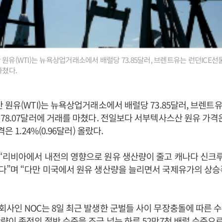
 원유(WTI)는 뉴욕상업거래소에서 배럴당 73.85달러, 브렌트유는 런던ICE
마쳤다.
 원유(WTI)는 뉴욕상업거래소에서 배럴당 73.85달러, 브렌트유
8.07달러에 거래를 마쳤다. 전일보다 서부텍사스산 원유 가격은 0
은 1.24%(0.96달러) 올랐다.
“리비아에서 내전의 영향으로 원유 생산량이 줄고 캐나다 신크
다”며 “다만 미국에서 원유 생산량을 늘리면서 국제유가의 상승
사인 NOC는 8일 최근 발생한 군벌들 사이 무장충돌에 따른 
량이 종전의 절반 수준을 조금 넘는 하루 52만7천 배럴 수준으