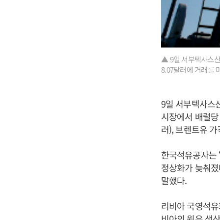
▲ 9일 서부텍사스산
8.07달러에 거래를 
9일 서부텍사스산
시장에서 배럴당 7
러), 브렌트유 가격
한국석유공사는 
정상화가 늦춰졌
말했다.
리비아 국영석유회
비아의 원유 생산