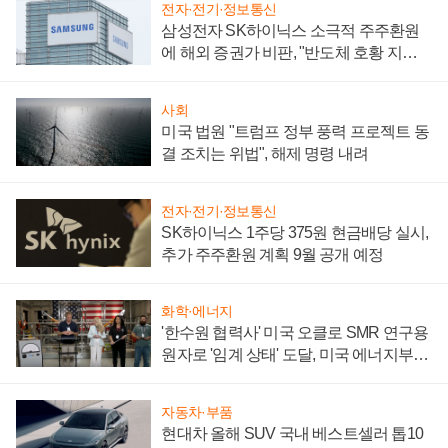
전자·전기·정보통신
삼성전자 SK하이닉스 소극적 주주환원
에 해외 증권가 비판, "반도체 호황 지속
성 의문"
사회
미국 법원 "트럼프 정부 풍력 프로젝트 동
결 조치는 위법", 해제 명령 내려
전자·전기·정보통신
SK하이닉스 1주당 375원 현금배당 실시,
추가 주주환원 계획 9월 공개 예정
화학·에너지
'한수원 협력사' 미국 오클로 SMR 연구용
원자로 '임계 상태' 도달, 미국 에너지부
"중요한 이정표"
자동차·부품
현대차 올해 SUV 국내 베스트셀러 톱10