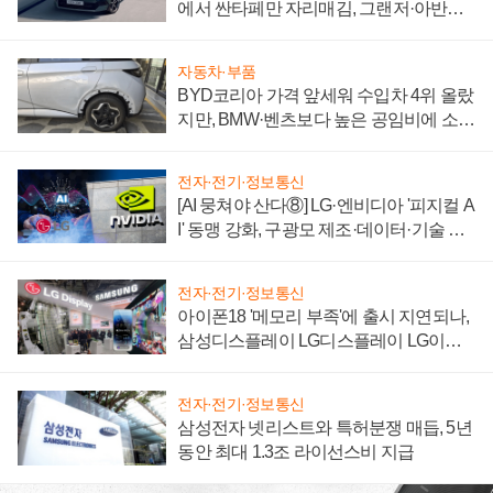
에서 싼타페만 자리매김, 그랜저·아반떼
'세단 쌍끌이'로 내수 방어
자동차·부품
BYD코리아 가격 앞세워 수입차 4위 올랐
지만, BMW·벤츠보다 높은 공임비에 소비
자 불만 폭발
전자·전기·정보통신
[AI 뭉쳐야 산다⑧] LG·엔비디아 '피지컬 A
I' 동맹 강화, 구광모 제조·데이터·기술 결
집해 종합 로보틱스 기업으로
전자·전기·정보통신
아이폰18 '메모리 부족'에 출시 지연되나,
삼성디스플레이 LG디스플레이 LG이노
텍 '탈애플' 수익 다각화 속도
전자·전기·정보통신
삼성전자 넷리스트와 특허분쟁 매듭, 5년
동안 최대 1.3조 라이선스비 지급