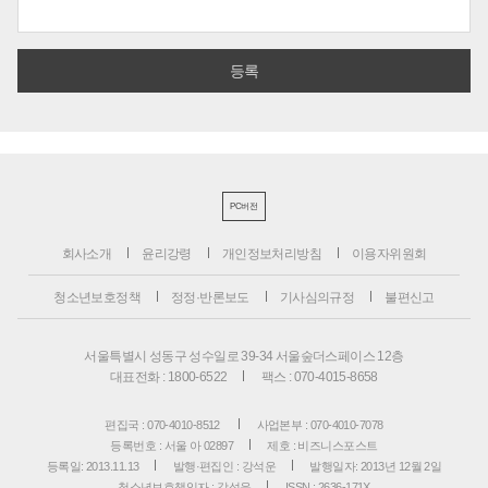
PC버전
회사소개
윤리강령
개인정보처리방침
이용자위원회
청소년보호정책
정정·반론보도
기사심의규정
불편신고
서울특별시 성동구 성수일로 39-34 서울숲더스페이스 12층
대표전화 : 1800-6522
팩스 : 070-4015-8658
편집국 : 070-4010-8512
사업본부 : 070-4010-7078
등록번호 : 서울 아 02897
제호 : 비즈니스포스트
등록일: 2013.11.13
발행·편집인 : 강석운
발행일자: 2013년 12월 2일
청소년보호책임자 : 강석운
ISSN : 2636-171X