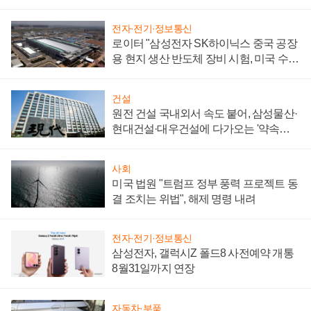
성 의문"
전자·전기·정보통신
로이터 "삼성전자 SK하이닉스 중국 공장
용 현지 생산 반도체 장비 시험, 미국 수출
통제 대비"
건설
원전 건설 국내외서 속도 붙어, 삼성물산·
현대건설·대우건설에 다가오는 '약속의
시간'
사회
미국 법원 "트럼프 정부 풍력 프로젝트 동
결 조치는 위법", 해제 명령 내려
전자·전기·정보통신
삼성전자, 갤럭시Z 폴드8 사전예약 개통
8월31일까지 연장
자동차·부품