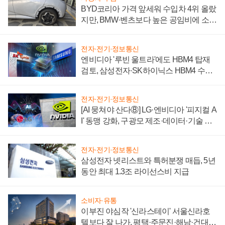
BYD코리아 가격 앞세워 수입차 4위 올랐
지만, BMW·벤츠보다 높은 공임비에 소비
자 불만 폭발
전자·전기·정보통신
엔비디아 '루빈 울트라'에도 HBM4 탑재
검토, 삼성전자·SK하이닉스 HBM4 수율
에 주도권 갈린다
전자·전기·정보통신
[AI 뭉쳐야 산다⑧] LG·엔비디아 '피지컬 A
I' 동맹 강화, 구광모 제조·데이터·기술 결
집해 종합 로보틱스 기업으로
전자·전기·정보통신
삼성전자 넷리스트와 특허분쟁 매듭, 5년
동안 최대 1.3조 라이선스비 지급
소비자·유통
이부진 야심작 '신라스테이' 서울신라호
텔보다 잘 나가, 평택·주문진·해남·건대로