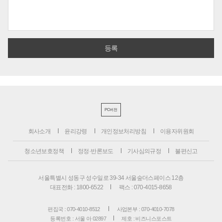
PC버전
회사소개
윤리강령
개인정보처리방침
이용자위원회
청소년보호정책
정정·반론보도
기사심의규정
불편신고
서울특별시 성동구 성수일로 39-34 서울숲더스페이스 12층
대표전화 : 1800-6522
팩스 : 070-4015-8658
편집국 : 070-4010-8512
사업본부 : 070-4010-7078
등록번호 : 서울 아 02897
제호 : 비즈니스포스트