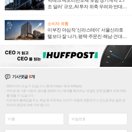
빅테크 메모리반도체 포함 장기계약 '2.7
조 달러' 규모, AI 투자 위축 우려와 반대
신호
소비자·유통
이부진 야심작 '신라스테이' 서울신라호
텔보다 잘 나가, 평택·주문진·해남·건대로
성장판 더 넓힌다
기사댓글
0
개
200자까지 쓰실 수 있습니다. (현재 0 byte / 최대 400byte)
저작권 등 다른 사람의 권리를 침해하거나 명예를 훼손하는 댓글은 관련 법률에 의해 제재
를 받을 수 있습니다.
타인에게 불쾌감을 주는 욕설 등 비하하는 단어가 내용에 포함되거나 인신공격성 글은 관
리자의 판단에 의해 삭제 합니다.