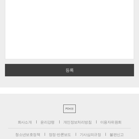
PC버전
회사소개
윤리강령
개인정보처리방침
이용자위원회
청소년보호정책
정정·반론보도
기사심의규정
불편신고