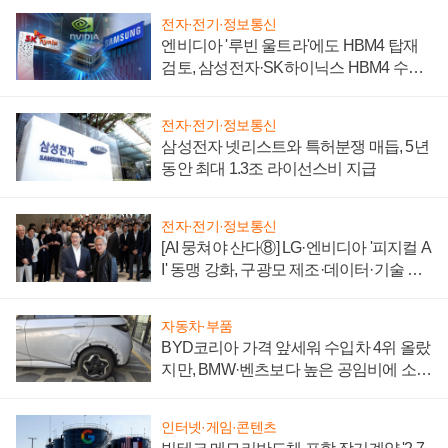
전자·전기·정보통신
엔비디아 '루빈 울트라'에도 HBM4 탑재
검토, 삼성전자·SK하이닉스 HBM4 수율
에 주도권 갈린다
전자·전기·정보통신
삼성전자 넷리스트와 특허분쟁 매듭, 5년
동안 최대 1.3조 라이선스비 지급
전자·전기·정보통신
[AI 뭉쳐야 산다⑧] LG·엔비디아 '피지컬 A
I' 동맹 강화, 구광모 제조·데이터·기술 결
집해 종합 로보틱스 기업으로
자동차·부품
BYD코리아 가격 앞세워 수입차 4위 올랐
지만, BMW·벤츠보다 높은 공임비에 소비
자 불만 폭발
인터넷·게임·콘텐츠