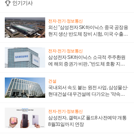
인기기사
전자·전기·정보통신
외신 "삼성전자 SK하이닉스 중국 공장용
현지 생산 반도체 장비 시험, 미국 수출통
제 대비"
전자·전기·정보통신
삼성전자 SK하이닉스 소극적 주주환원
에 해외 증권가 비판, "반도체 호황 지속
성 의문"
건설
국내외서 속도 붙는 원전 사업, 삼성물산·
현대건설·대우건설에 다가오는 '약속의
시간'
전자·전기·정보통신
삼성전자, 갤럭시Z 폴드8 사전예약 개통
8월31일까지 연장