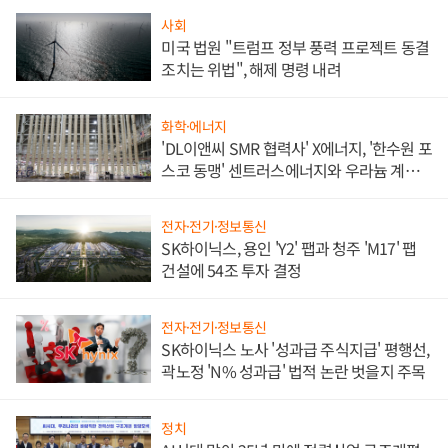
사회
미국 법원 "트럼프 정부 풍력 프로젝트 동결
조치는 위법", 해제 명령 내려
화학·에너지
'DL이앤씨 SMR 협력사' X에너지, '한수원 포
스코 동맹' 센트러스에너지와 우라늄 계약
체결
전자·전기·정보통신
SK하이닉스, 용인 'Y2' 팹과 청주 'M17' 팹
건설에 54조 투자 결정
전자·전기·정보통신
SK하이닉스 노사 '성과급 주식지급' 평행선,
곽노정 'N% 성과급' 법적 논란 벗을지 주목
정치