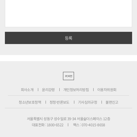
PC버전
회사소개
윤리강령
개인정보처리방침
이용자위원회
청소년보호정책
정정·반론보도
기사심의규정
불편신고
서울특별시 성동구 성수일로 39-34 서울숲더스페이스 12층
대표전화 : 1800-6522
팩스 : 070-4015-8658