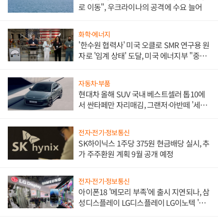
로 이동", 우크라이나의 공격에 수요 늘어
화학·에너지
'한수원 협력사' 미국 오클로 SMR 연구용 원
자로 '임계 상태' 도달, 미국 에너지부 "중요
한 이정표"
자동차·부품
현대차 올해 SUV 국내 베스트셀러 톱10에
서 싼타페만 자리매김, 그랜저·아반떼 '세단
쌍끌이'로 내수 방어
전자·전기·정보통신
SK하이닉스 1주당 375원 현금배당 실시, 추
가 주주환원 계획 9월 공개 예정
전자·전기·정보통신
아이폰18 '메모리 부족'에 출시 지연되나, 삼
성디스플레이 LG디스플레이 LG이노텍 '탈
애플' 수익 다각화 속도