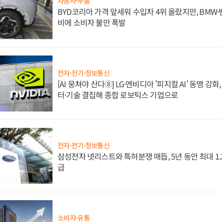
자동차·부품
BYD코리아 가격 앞세워 수입차 4위 올랐지만, BMW
비에 소비자 불만 폭발
전자·전기·정보통신
[AI 뭉쳐야 산다⑧] LG·엔비디아 '피지컬 AI' 동맹 강
터·기술 결집해 종합 로보틱스 기업으로
전자·전기·정보통신
삼성전자 넷리스트와 특허분쟁 매듭, 5년 동안 최대 1
급
소비자·유통