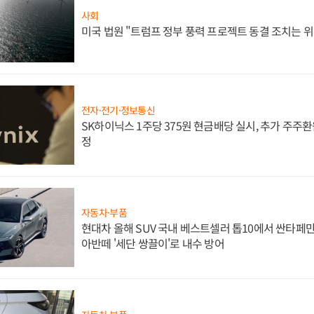
사회
미국 법원 "트럼프 정부 풍력 프로젝트 동결 조치는 위
전자·전기·정보통신
SK하이닉스 1주당 375원 현금배당 실시, 추가 주주환
정
자동차·부품
현대차 올해 SUV 국내 베스트셀러 톱10에서 싼타페만
아반떼 '세단 쌍끌이'로 내수 방어