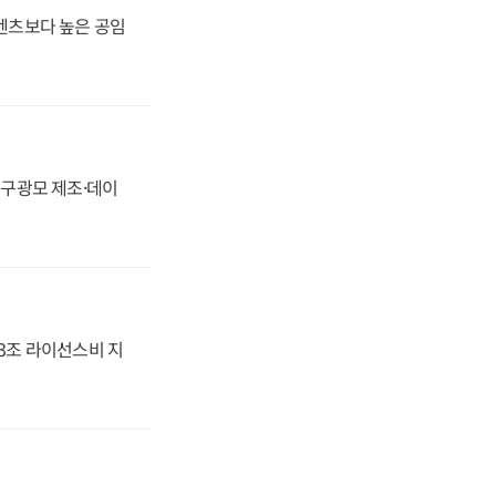
·벤츠보다 높은 공임
화, 구광모 제조·데이
.3조 라이선스비 지