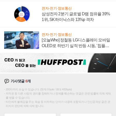
전자·전기·정보통신
삼성전자 2분기 글로벌 D램 점유율 39%
1위, SK하이닉스와 13%p 격차
전자·전기·정보통신
[오늘Who] 정철동 LG디스플레이 모바일
OLED로 하반기 실적 반등 시동, '칩플레
이션'에 가격 인하 압박은 부담
기사댓글
0
개
200자까지 쓰실 수 있습니다. (현재 0 byte / 최대 400byte)
저작권 등 다른 사람의 권리를 침해하거나 명예를 훼손하는 댓글은 관련 법률에 의해 제재
를 받을 수 있습니다.
타인에게 불쾌감을 주는 욕설 등 비하하는 단어가 내용에 포함되거나 인신공격성 글은 관
리자의 판단에 의해 삭제 합니다.