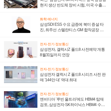
현지 생산 반도체 장비 시험, 미국 수출통
제 대비"
화학·에너지
삼성SDI ESS 수요 급증에 북미 증설 타
진, 최주선 스텔란티스·GM 합작공장 건
설 재추진하나
전자·전기·정보통신
삼성전자, 갤럭시Z 폴드8 사전예약 개통
8월31일까지 연장
전자·전기·정보통신
삼성전자 갤럭시 Z 폴드8 시리즈 사전 판
매 '144만 대' 역대 최대
전자·전기·정보통신
엔비디아 '루빈 울트라'에도 HBM4 탑재
검토, 삼성전자·SK하이닉스 HBM4 수율
에 주도권 갈린다