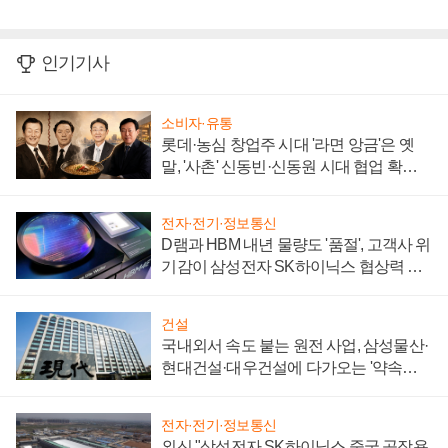
인기기사
소비자·유통
롯데·농심 창업주 시대 '라면 앙금'은 옛
말, '사촌' 신동빈·신동원 시대 협업 확대
일로
전자·전기·정보통신
D램과 HBM 내년 물량도 '품절', 고객사 위
기감이 삼성전자 SK하이닉스 협상력 더
키워
건설
국내외서 속도 붙는 원전 사업, 삼성물산·
현대건설·대우건설에 다가오는 '약속의
시간'
전자·전기·정보통신
외신 "삼성전자 SK하이닉스 중국 공장용