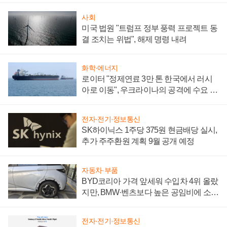
사회
미국 법원 "트럼프 정부 풍력 프로젝트 동
결 조치는 위법", 해제 명령 내려
화학·에너지
로이터 "정제연료 3만 톤 한국에서 러시
아로 이동", 우크라이나의 공격에 수요 늘
어
전자·전기·정보통신
SK하이닉스 1주당 375원 현금배당 실시,
추가 주주환원 계획 9월 공개 예정
자동차·부품
BYD코리아 가격 앞세워 수입차 4위 올랐
지만, BMW·벤츠보다 높은 공임비에 소비
자 불만 폭발
전자·전기·정보통신