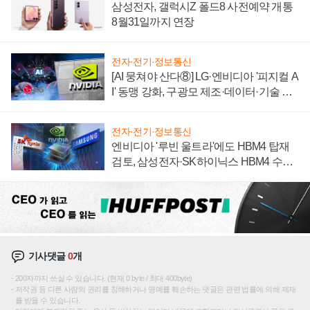
삼성전자, 갤럭시Z 폴드8 사전예약 개통
8월31일까지 연장
전자·전기·정보통신
[AI 뭉쳐야 산다⑧] LG·엔비디아 '피지컬 A
I' 동맹 강화, 구광모 제조·데이터·기술 결
집해 종합 로보틱스 기업으로
전자·전기·정보통신
엔비디아 '루빈 울트라'에도 HBM4 탑재
검토, 삼성전자·SK하이닉스 HBM4 수율
에 주도권 갈린다
기사댓글
0
개
200자까지 쓰실 수 있습니다. (현재 0 byte / 최대 400byte)
저작권 등 다른 사람의 권리를 침해하거나 명예를 훼손하는 댓글은 관련 법률에 의해 제재
를 받을 수 있습니다.