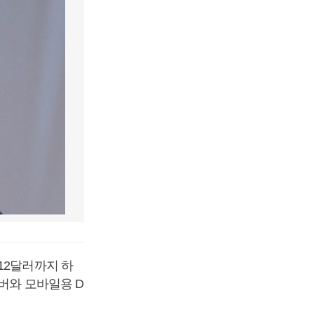
12달러까지 하
버와 모바일용 D