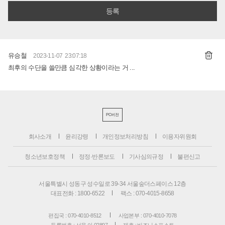
유승철
2023-11-07 23:07:18
최후의 수단을 쓸만큼 심각한 상황이라는 거 ...
PC버전
회사소개
윤리강령
개인정보처리방침
이용자위원회
청소년보호정책
정정·반론보도
기사심의규정
불편신고
서울특별시 성동구 성수일로 39-34 서울숲더스페이스 12층
대표전화 : 1800-6522
팩스 : 070-4015-8658
편집국 : 070-4010-8512
사업본부 : 070-4010-7078