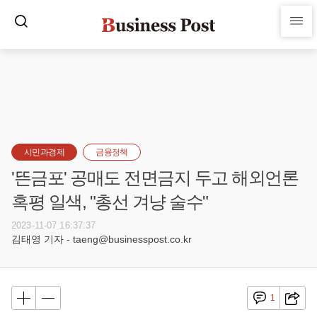
시민과경제
금융정책
'뜬금포' 공매도 전면금지 두고 해외언론
혹평 일색, "총선 겨냥 술수"
2023-11-07 16:37:37
김태영 기자 - taeng@businesspost.co.kr
1