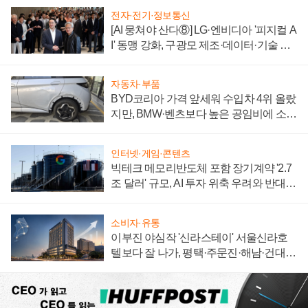
전자·전기·정보통신
[AI 뭉쳐야 산다⑧] LG·엔비디아 '피지컬 A
I' 동맹 강화, 구광모 제조·데이터·기술 결
집해 종합 로보틱스 기업으로
자동차·부품
BYD코리아 가격 앞세워 수입차 4위 올랐
지만, BMW·벤츠보다 높은 공임비에 소비
자 불만 폭발
인터넷·게임·콘텐츠
빅테크 메모리반도체 포함 장기계약 '2.7
조 달러' 규모, AI 투자 위축 우려와 반대
신호
소비자·유통
이부진 야심작 '신라스테이' 서울신라호
텔보다 잘 나가, 평택·주문진·해남·건대로
성장판 더 넓힌다