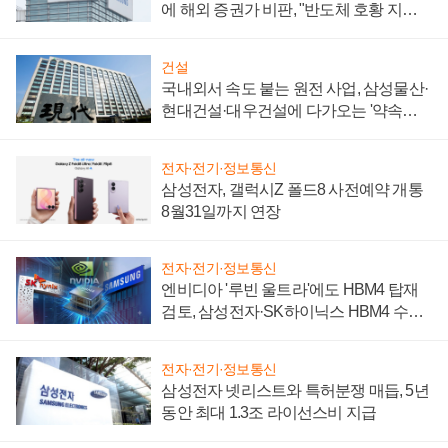
에 해외 증권가 비판, "반도체 호황 지속
성 의문"
건설
국내외서 속도 붙는 원전 사업, 삼성물산·
현대건설·대우건설에 다가오는 '약속의
시간'
전자·전기·정보통신
삼성전자, 갤럭시Z 폴드8 사전예약 개통
8월31일까지 연장
전자·전기·정보통신
엔비디아 '루빈 울트라'에도 HBM4 탑재
검토, 삼성전자·SK하이닉스 HBM4 수율
에 주도권 갈린다
전자·전기·정보통신
삼성전자 넷리스트와 특허분쟁 매듭, 5년
동안 최대 1.3조 라이선스비 지급