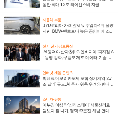
동안 최대 1.3조 라이선스비 지급
자동차·부품
BYD코리아 가격 앞세워 수입차 4위 올랐
지만, BMW·벤츠보다 높은 공임비에 소비
자 불만 폭발
전자·전기·정보통신
[AI 뭉쳐야 산다⑧] LG·엔비디아 '피지컬 A
I' 동맹 강화, 구광모 제조·데이터·기술 결
집해 종합 로보틱스 기업으로
인터넷·게임·콘텐츠
빅테크 메모리반도체 포함 장기계약 '2.7
조 달러' 규모, AI 투자 위축 우려와 반대
신호
소비자·유통
이부진 야심작 '신라스테이' 서울신라호
텔보다 잘 나가, 평택·주문진·해남·건대로
성장판 더 넓힌다