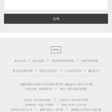
PC버전
회사소개
윤리강령
개인정보처리방침
이용자위원회
청소년보호정책
정정·반론보도
기사심의규정
불편신고
서울특별시 성동구 성수일로 39-34 서울숲더스페이스 12층
대표전화 : 1800-6522
팩스 : 070-4015-8658
편집국 : 070-4010-8512
사업본부 : 070-4010-7078
등록번호 : 서울 아 02897
제호 : 비즈니스포스트
등록일: 2013.11.13
발행·편집인 : 강석운
발행일자: 2013년 12월 2일