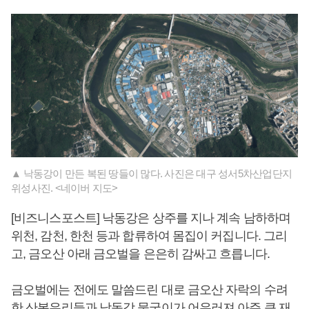
▲ 낙동강이 만든 복된 땅들이 많다. 사진은 대구 성서5차산업단지
위성사진. <네이버 지도>
[비즈니스포스트] 낙동강은 상주를 지나 계속 남하하며
위천, 감천, 한천 등과 합류하여 몸집이 커집니다. 그리
고, 금오산 아래 금오벌을 은은히 감싸고 흐릅니다.
금오벌에는 전에도 말씀드린 대로 금오산 자락의 수려
한 산봉우리들과 낙동강 물굽이가 어우러져 아주 큰 재