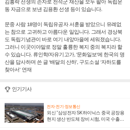
김흥락 선생의 손자로 천석군 재산을 모두 팔아 독립운
동 자금으로 보낸 김용환 선생 등이 있습니다.
문중 사람 18명이 독립유공자 서훈을 받았으니 유례없
는 참으로 고귀하고 아름다운 일입니다. 그래서 경상북
도 독립기념관이 바로 여기 내앞마을에 세워졌습니다.
그러니 이곳이야말로 정말 훌륭한 복지 중의 복지라 할
수 있습니다. 류인학/자유기고가, '문화일보'에 한국의 명
산을 답사하며 쓴 글 ‘배달의 산하’, 구도소설 ‘자하도를
찾아서’ 연재
인기기사
전자·전기·정보통신
외신 "삼성전자 SK하이닉스 중국 공장용
현지 생산 반도체 장비 시험, 미국 수출통
제 대비"