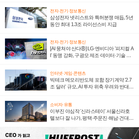
전자·전기·정보통신
삼성전자 넷리스트와 특허분쟁 매듭, 5년
동안 최대 1.3조 라이선스비 지급
전자·전기·정보통신
[AI 뭉쳐야 산다⑧] LG·엔비디아 '피지컬 A
I' 동맹 강화, 구광모 제조·데이터·기술 결
집해 종합 로보틱스 기업으로
인터넷·게임·콘텐츠
빅테크 메모리반도체 포함 장기계약 '2.7
조 달러' 규모, AI 투자 위축 우려와 반대
신호
소비자·유통
이부진 야심작 '신라스테이' 서울신라호
텔보다 잘 나가, 평택·주문진·해남·건대로
성장판 더 넓힌다