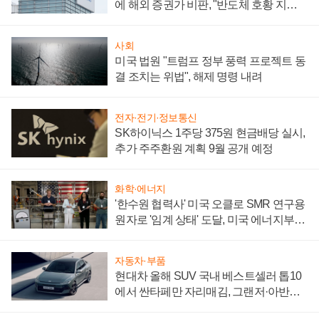
에 해외 증권가 비판, "반도체 호황 지속
성 의문"
사회
미국 법원 "트럼프 정부 풍력 프로젝트 동
결 조치는 위법", 해제 명령 내려
전자·전기·정보통신
SK하이닉스 1주당 375원 현금배당 실시,
추가 주주환원 계획 9월 공개 예정
화학·에너지
'한수원 협력사' 미국 오클로 SMR 연구용
원자로 '임계 상태' 도달, 미국 에너지부
"중요한 이정표"
자동차·부품
현대차 올해 SUV 국내 베스트셀러 톱10
에서 싼타페만 자리매김, 그랜저·아반떼
'세단 쌍끌이'로 내수 방어