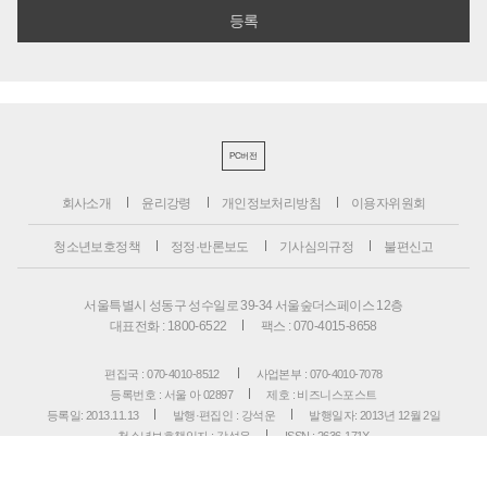
PC버전
회사소개
윤리강령
개인정보처리방침
이용자위원회
청소년보호정책
정정·반론보도
기사심의규정
불편신고
서울특별시 성동구 성수일로 39-34 서울숲더스페이스 12층
대표전화 : 1800-6522
팩스 : 070-4015-8658
편집국 : 070-4010-8512
사업본부 : 070-4010-7078
등록번호 : 서울 아 02897
제호 : 비즈니스포스트
등록일: 2013.11.13
발행·편집인 : 강석운
발행일자: 2013년 12월 2일
청소년보호책임자 : 강석운
ISSN : 2636-171X
Copyright ⓒ
B
USINESSPOST
. All rights reserved.