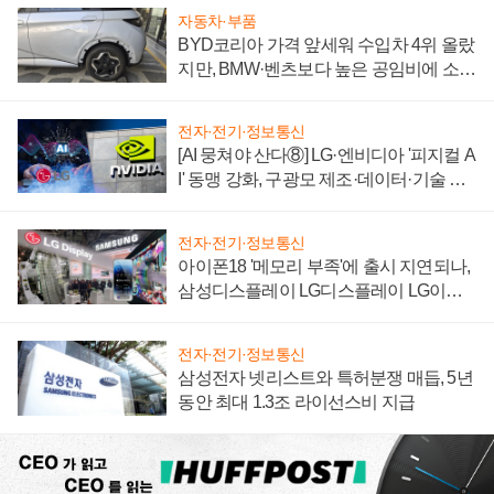
자동차·부품
BYD코리아 가격 앞세워 수입차 4위 올랐
지만, BMW·벤츠보다 높은 공임비에 소비
자 불만 폭발
전자·전기·정보통신
[AI 뭉쳐야 산다⑧] LG·엔비디아 '피지컬 A
I' 동맹 강화, 구광모 제조·데이터·기술 결
집해 종합 로보틱스 기업으로
전자·전기·정보통신
아이폰18 '메모리 부족'에 출시 지연되나,
삼성디스플레이 LG디스플레이 LG이노
텍 '탈애플' 수익 다각화 속도
전자·전기·정보통신
삼성전자 넷리스트와 특허분쟁 매듭, 5년
동안 최대 1.3조 라이선스비 지급