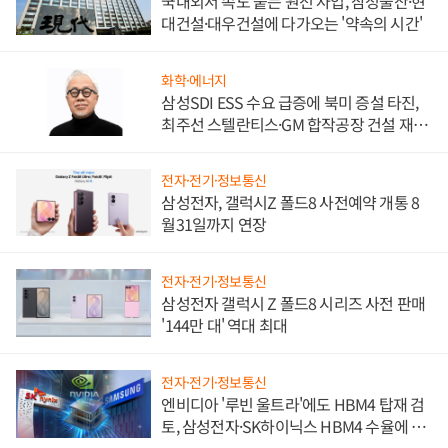
국내외서 속도 붙는 원전 사업, 삼성물산·현
대건설·대우건설에 다가오는 '약속의 시간'
화학·에너지
삼성SDI ESS 수요 급증에 북미 증설 타진,
최주선 스텔란티스·GM 합작공장 건설 재추
진하나
전자·전기·정보통신
삼성전자, 갤럭시Z 폴드8 사전예약 개통 8
월31일까지 연장
전자·전기·정보통신
삼성전자 갤럭시 Z 폴드8 시리즈 사전 판매
'144만 대' 역대 최대
전자·전기·정보통신
엔비디아 '루빈 울트라'에도 HBM4 탑재 검
토, 삼성전자·SK하이닉스 HBM4 수율에 주
도권 갈린다