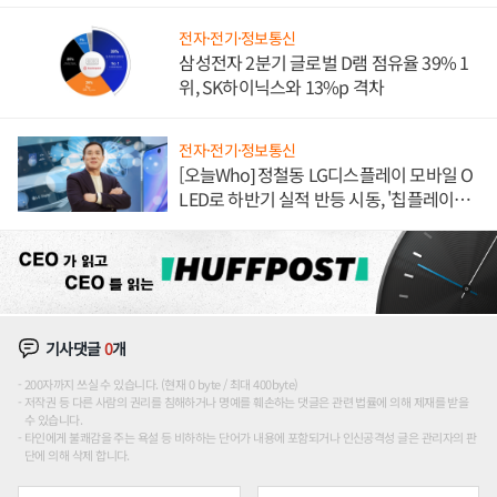
전자·전기·정보통신
삼성전자 2분기 글로벌 D램 점유율 39% 1
위, SK하이닉스와 13%p 격차
전자·전기·정보통신
[오늘Who] 정철동 LG디스플레이 모바일 O
LED로 하반기 실적 반등 시동, '칩플레이
션'에 가격 인하 압박은 부담
기사댓글
0
개
200자까지 쓰실 수 있습니다. (현재 0 byte / 최대 400byte)
저작권 등 다른 사람의 권리를 침해하거나 명예를 훼손하는 댓글은 관련 법률에 의해 제재를 받을
수 있습니다.
타인에게 불쾌감을 주는 욕설 등 비하하는 단어가 내용에 포함되거나 인신공격성 글은 관리자의 판
단에 의해 삭제 합니다.