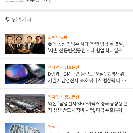
인기기사
소비자·유통
롯데·농심 창업주 시대 '라면 앙금'은 옛말,
'사촌' 신동빈·신동원 시대 협업 확대일로
전자·전기·정보통신
D램과 HBM 내년 물량도 '품절', 고객사 위
기감이 삼성전자 SK하이닉스 협상력 더 키
워
전자·전기·정보통신
외신 "삼성전자 SK하이닉스 중국 공장용 현
지 생산 반도체 장비 시험, 미국 수출통제 대
비"
건설