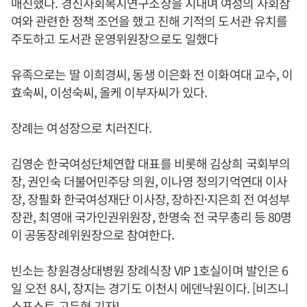
매진했다. 경신사회복지연구소장을 지내며 여성의 사회참
여와 관련한 정책 조언을 했고 진해 기적의 도서관 유치를
주도하고 도서관 운영위원장으로도 일했다
유족으로는 딸 이희경씨, 동생 이은화 전 이화여대 교수, 이
효숙씨, 이성숙씨, 올케 이부자씨가 있다.
장례는 여성장으로 치러진다.
김영순 한국여성단체연합 대표를 비롯해 김상희 국회부의
장, 권인숙 더불어민주당 의원, 이나영 정의기억연대 이사
장, 장필화 한국여성재단 이사장, 장하진·지은희 전 여성부
장관, 최영애 국가인권위원장, 한명숙 전 국무총리 등 80명
이 공동장례위원장으로 참여한다.
빈소는 창원경상대병원 장례식장 VIP 1호실이며 발인은 6
일 오전 8시, 장지는 경기도 이천시 에덴낙원이다. [비즈니
스포스트 고두형 기자]