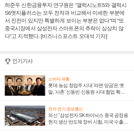
하준두 신한금융투자 연구원은 "갤럭시노트5와 갤럭시
S6엣지플러스는 모두 전작과 비교해서 미세한 부분에
서 진전이 있지만 특별하게 보이는 부분은 없다"며 "또
중국시장에서 삼성전자 스마트폰의 추락이 심상치 않
다"고 지적했다. [비즈니스포스트 오대석 기자]
인기기사
소비자·유통
롯데·농심 창업주 시대 '라면 앙금'은 옛
말, '사촌' 신동빈·신동원 시대 협업 확대
일로
전자·전기·정보통신
외신 "삼성전자 SK하이닉스 중국 공장용
현지 생산 반도체 장비 시험, 미국 수출통
제 대비"