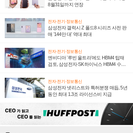
8월31일까지 연장
전자·전기·정보통신
삼성전자 갤럭시 Z 폴드8 시리즈 사전 판
매 '144만 대' 역대 최대
전자·전기·정보통신
엔비디아 '루빈 울트라'에도 HBM4 탑재
검토, 삼성전자·SK하이닉스 HBM4 수율
에 주도권 갈린다
전자·전기·정보통신
삼성전자 넷리스트와 특허분쟁 매듭, 5년
동안 최대 1.3조 라이선스비 지급