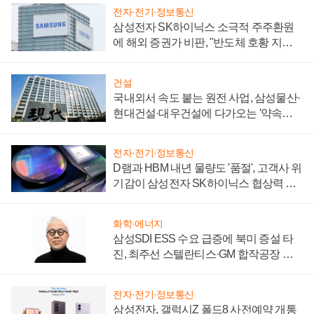
전자·전기·정보통신
삼성전자 SK하이닉스 소극적 주주환원
에 해외 증권가 비판, "반도체 호황 지속
성 의문"
건설
국내외서 속도 붙는 원전 사업, 삼성물산·
현대건설·대우건설에 다가오는 '약속의
시간'
전자·전기·정보통신
D램과 HBM 내년 물량도 '품절', 고객사 위
기감이 삼성전자 SK하이닉스 협상력 더
키워
화학·에너지
삼성SDI ESS 수요 급증에 북미 증설 타
진, 최주선 스텔란티스·GM 합작공장 건
설 재추진하나
전자·전기·정보통신
삼성전자, 갤럭시Z 폴드8 사전예약 개통