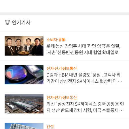
인기기사
소비자·유통
롯데·농심 창업주 시대 '라면 앙금'은 옛말,
'사촌' 신동빈·신동원 시대 협업 확대일로
전자·전기·정보통신
D램과 HBM 내년 물량도 '품절', 고객사 위
기감이 삼성전자 SK하이닉스 협상력 더 키
워
전자·전기·정보통신
외신 "삼성전자 SK하이닉스 중국 공장용 현
지 생산 반도체 장비 시험, 미국 수출통제 대
비"
건설