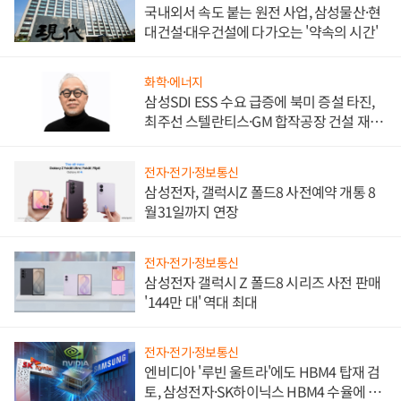
국내외서 속도 붙는 원전 사업, 삼성물산·현
대건설·대우건설에 다가오는 '약속의 시간'
화학·에너지
삼성SDI ESS 수요 급증에 북미 증설 타진,
최주선 스텔란티스·GM 합작공장 건설 재추
진하나
전자·전기·정보통신
삼성전자, 갤럭시Z 폴드8 사전예약 개통 8
월31일까지 연장
전자·전기·정보통신
삼성전자 갤럭시 Z 폴드8 시리즈 사전 판매
'144만 대' 역대 최대
전자·전기·정보통신
엔비디아 '루빈 울트라'에도 HBM4 탑재 검
토, 삼성전자·SK하이닉스 HBM4 수율에 주