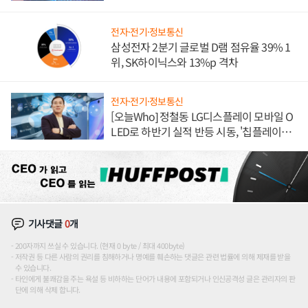
도권 갈린다
전자·전기·정보통신
삼성전자 2분기 글로벌 D램 점유율 39% 1
위, SK하이닉스와 13%p 격차
전자·전기·정보통신
[오늘Who] 정철동 LG디스플레이 모바일 O
LED로 하반기 실적 반등 시동, '칩플레이
션'에 가격 인하 압박은 부담
기사댓글
0
개
200자까지 쓰실 수 있습니다. (현재 0 byte / 최대 400byte)
저작권 등 다른 사람의 권리를 침해하거나 명예를 훼손하는 댓글은 관련 법률에 의해 제재를 받을
수 있습니다.
타인에게 불쾌감을 주는 욕설 등 비하하는 단어가 내용에 포함되거나 인신공격성 글은 관리자의 판
단에 의해 삭제 합니다.