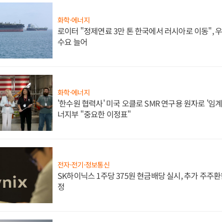
화학·에너지
로이터 "정제연료 3만 톤 한국에서 러시아로 이동",
수요 늘어
화학·에너지
'한수원 협력사' 미국 오클로 SMR 연구용 원자로 '임계 
너지부 "중요한 이정표"
전자·전기·정보통신
SK하이닉스 1주당 375원 현금배당 실시, 추가 주주환
정