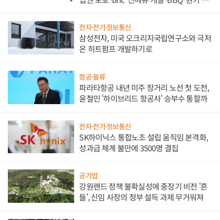
담'
전자·전기·정보통신
삼성전자, 미국 오크리지국립연구소와 극저
온 히트펌프 개발하기로
항공·물류
파라타항공 내년 미주 장거리 노선 첫 도전,
윤철민 '하이브리드 항공사' 승부수 통할까
전자·전기·정보통신
SK하이닉스 통합노조 설립 움직임 본격화,
성과급 체계 불만에 3500명 결집
공기업
강원랜드 정책 불확실성에 중장기 비전 '흔
들', 신임 사장의 정부 설득 과제 무거워져