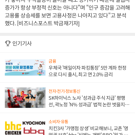
증가가 항상 부정적 신호는 아니다"며 "인구 증감을 고려해
고용률 상승세를 보면 고용사정은 나아지고 있다"고 분석
했다. [비즈니스포스트 박금재기자]
인기기사
금융
우체국 '매일이자 파킹통장' 5만 계좌 한정
으로 다시 출시, 최고 연 2.0% 금리
전자·전기·정보통신
SK하이닉스 노사 '성과급 주식 지급' 평행
선, 곽노정 'N% 성과급' 법적 논란 벗을지 주
목
소비자·유통
치킨3사 '가맹점 상생' 비교해보니, 교촌 '영
업권 보호'·bhc '신메뉴 개발'·BBQ '원가 부