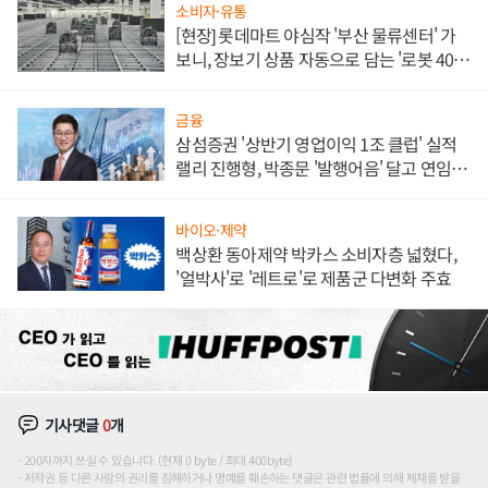
소비자·유통
[현장] 롯데마트 야심작 '부산 물류센터' 가
보니, 장보기 상품 자동으로 담는 '로봇 400
대' 장관
금융
삼섬증권 '상반기 영업이익 1조 클럽' 실적
랠리 진행형, 박종문 '발행어음' 달고 연임 향
하나
바이오·제약
백상환 동아제약 박카스 소비자층 넓혔다,
'얼박사'로 '레트로'로 제품군 다변화 주효
기사댓글
0
개
200자까지 쓰실 수 있습니다. (현재 0 byte / 최대 400byte)
저작권 등 다른 사람의 권리를 침해하거나 명예를 훼손하는 댓글은 관련 법률에 의해 제재를 받을