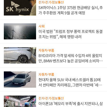
전자·전기·정보통신
SK하이닉스 1주당 375원 현금배당 실시, 추
가 주주환원 계획 9월 공개 예정
사회
미국 법원 "트럼프 정부 풍력 프로젝트 동결
조치는 위법", 해제 명령 내려
자동차·부품
BYD코리아 가격 앞세워 수입차 4위 올랐지
만, BMW·벤츠보다 높은 공임비에 소비자
불만 폭발
자동차·부품
현대차 올해 SUV 국내 베스트셀러 톱10에
서 싼타페만 자리매김, 그랜저·아반떼 '세단
쌍끌이'로 내수 방어
전자·전기·정보통신
아이폰18 '메모리 부족'에 출시 지연되나, 삼