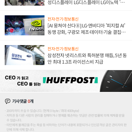
성디스플레이 LG디스플레이 LG이노텍 '탈
애플' 수익 다각화 속도
전자·전기·정보통신
[AI 뭉쳐야 산다⑧] LG·엔비디아 '피지컬 AI'
동맹 강화, 구광모 제조·데이터·기술 결집
해 종합 로보틱스 기업으로
전자·전기·정보통신
삼성전자 넷리스트와 특허분쟁 매듭, 5년 동
안 최대 1.3조 라이선스비 지급
기사댓글
0
개
200자까지 쓰실 수 있습니다. (현재 0 byte / 최대 400byte)
저작권 등 다른 사람의 권리를 침해하거나 명예를 훼손하는 댓글은 관련 법률에 의해 제재를 받을
수 있습니다.
타인에게 불쾌감을 주는 욕설 등 비하하는 단어가 내용에 포함되거나 인신공격성 글은 관리자의 판
단에 의해 삭제 합니다.