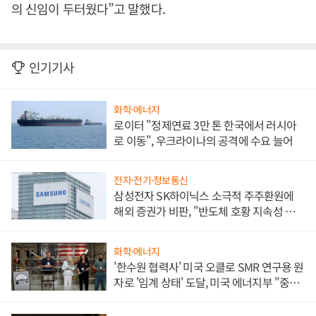
의 신임이 두터웠다”고 말했다.
인기기사
화학·에너지
로이터 "정제연료 3만 톤 한국에서 러시아
로 이동", 우크라이나의 공격에 수요 늘어
전자·전기·정보통신
삼성전자 SK하이닉스 소극적 주주환원에
해외 증권가 비판, "반도체 호황 지속성 의
문"
화학·에너지
'한수원 협력사' 미국 오클로 SMR 연구용 원
자로 '임계 상태' 도달, 미국 에너지부 "중요
한 이정표"