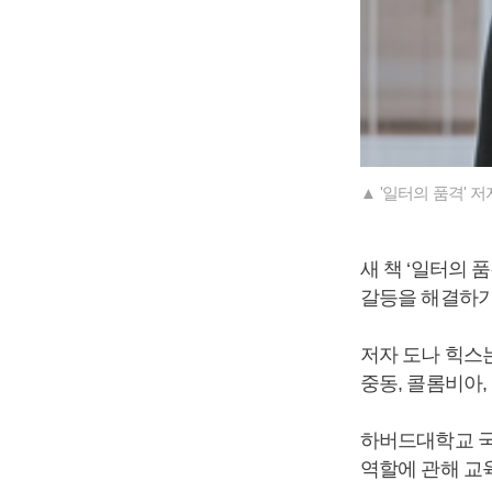
▲ '일터의 품격' 저
새 책 ‘일터의 
갈등을 해결하기
저자 도나 힉스
중동, 콜롬비아,
하버드대학교 국
역할에 관해 교