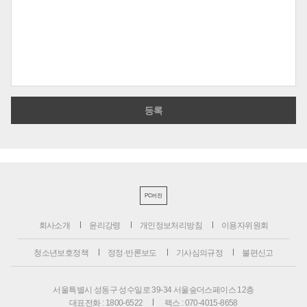
PC버전
회사소개
윤리강령
개인정보처리방침
이용자위원회
청소년보호정책
정정·반론보도
기사심의규정
불편신고
서울특별시 성동구 성수일로 39-34 서울숲더스페이스 12층
대표전화 : 1800-6522
팩스 : 070-4015-8658