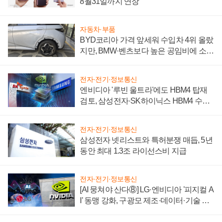
8월31일까지 연장
자동차·부품
BYD코리아 가격 앞세워 수입차 4위 올랐
지만, BMW·벤츠보다 높은 공임비에 소비
자 불만 폭발
전자·전기·정보통신
엔비디아 '루빈 울트라'에도 HBM4 탑재
검토, 삼성전자·SK하이닉스 HBM4 수율
에 주도권 갈린다
전자·전기·정보통신
삼성전자 넷리스트와 특허분쟁 매듭, 5년
동안 최대 1.3조 라이선스비 지급
전자·전기·정보통신
[AI 뭉쳐야 산다⑧] LG·엔비디아 '피지컬 A
I' 동맹 강화, 구광모 제조·데이터·기술 결
집해 종합 로보틱스 기업으로