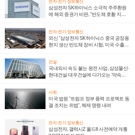
전자·전기·정보통신
삼성전자 SK하이닉스 소극적 주주환원
에 해외 증권가 비판, "반도체 호황 지속
성 의문"
전자·전기·정보통신
외신 "삼성전자 SK하이닉스 중국 공장용
현지 생산 반도체 장비 시험, 미국 수출통
제 대비"
건설
국내외서 속도 붙는 원전 사업, 삼성물산·
현대건설·대우건설에 다가오는 '약속의
시간'
사회
미국 법원 "트럼프 정부 풍력 프로젝트 동
결 조치는 위법", 해제 명령 내려
전자·전기·정보통신
삼성전자, 갤럭시Z 폴드8 사전예약 개통