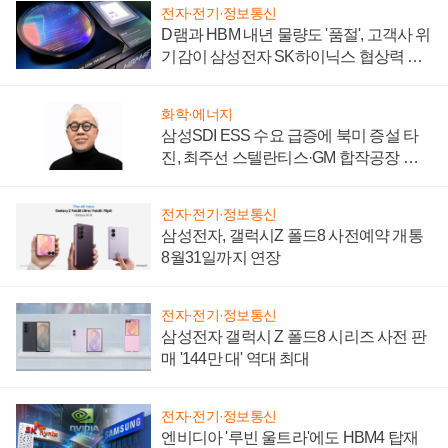
전자·전기·정보통신
D램과 HBM 내년 물량도 '품절', 고객사 위
기감이 삼성전자 SK하이닉스 협상력 더
키워
화학·에너지
삼성SDI ESS 수요 급증에 북미 증설 타
진, 최주선 스텔란티스·GM 합작공장 건
설 재추진하나
전자·전기·정보통신
삼성전자, 갤럭시Z 폴드8 사전예약 개통
8월31일까지 연장
전자·전기·정보통신
삼성전자 갤럭시 Z 폴드8 시리즈 사전 판
매 '144만 대' 역대 최대
전자·전기·정보통신
엔비디아 '루빈 울트라'에도 HBM4 탑재