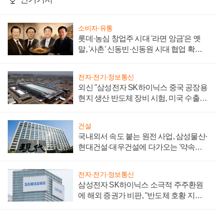
소비자·유통
롯데·농심 창업주 시대 '라면 앙금'은 옛
말, '사촌' 신동빈·신동원 시대 협업 확대
일로
전자·전기·정보통신
외신 "삼성전자 SK하이닉스 중국 공장용
현지 생산 반도체 장비 시험, 미국 수출통
제 대비"
건설
국내외서 속도 붙는 원전 사업, 삼성물산·
현대건설·대우건설에 다가오는 '약속의
시간'
전자·전기·정보통신
삼성전자 SK하이닉스 소극적 주주환원
에 해외 증권가 비판, "반도체 호황 지속
성 의문"