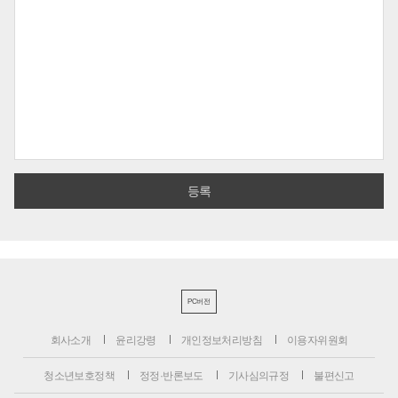
PC버전
회사소개
윤리강령
개인정보처리방침
이용자위원회
청소년보호정책
정정·반론보도
기사심의규정
불편신고