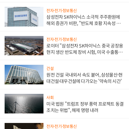
전자·전기·정보통신
삼성전자 SK하이닉스 소극적 주주환원에
해외 증권가 비판, "반도체 호황 지속성 의
문"
전자·전기·정보통신
로이터 "삼성전자 SK하이닉스 중국 공장용
현지 생산 반도체 장비 시험, 미국 수출통제
대비"
건설
원전 건설 국내외서 속도 붙어, 삼성물산·현
대건설·대우건설에 다가오는 '약속의 시간'
사회
미국 법원 "트럼프 정부 풍력 프로젝트 동결
조치는 위법", 해제 명령 내려
전자·전기·정보통신