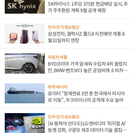
SK하이닉스 1주당 375원 현금배당 실시, 추
가 주주환원 계획 9월 공개 예정
전자·전기·정보통신
삼성전자, 갤럭시Z 폴드8 사전예약 개통 8
월31일까지 연장
자동차·부품
BYD코리아 가격 앞세워 수입차 4위 올랐지
만, BMW·벤츠보다 높은 공임비에 소비자
불만 폭발
화학·에너지
로이터 "정제연료 3만 톤 한국에서 러시아
로 이동", 우크라이나의 공격에 수요 늘어
전자·전기·정보통신
[AI 뭉쳐야 산다⑧] LG·엔비디아 '피지컬 AI'
동맹 강화, 구광모 제조·데이터·기술 결집