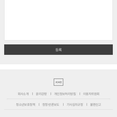
PC버전
회사소개
윤리강령
개인정보처리방침
이용자위원회
청소년보호정책
정정·반론보도
기사심의규정
불편신고