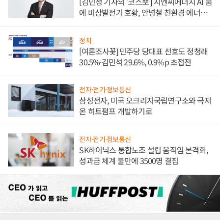
[김민정 기자의 '코스뽀'] 지엔씨에너지 AI 붐
에 비상발전기 호황, 안병철 친환경 에너지
발전전문기업 향한다
정치
[여론조사꽃] 민주당 당대표 선호도 정청래
30.5%·김민석 29.6%, 0.9%p 초접전
전자·전기·정보통신
삼성전자, 미국 오크리지국립연구소와 극저
온 히트펌프 개발하기로
전자·전기·정보통신
SK하이닉스 통합노조 설립 움직임 본격화,
성과급 체계 불만에 3500명 결집