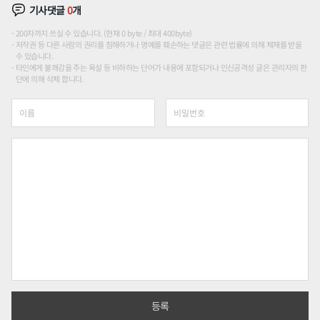
기사댓글
0
개
200자까지 쓰실 수 있습니다. (현재 0 byte / 최대 400byte)
저작권 등 다른 사람의 권리를 침해하거나 명예를 훼손하는 댓글은 관련 법률에 의해 제재를 받을
수 있습니다.
타인에게 불쾌감을 주는 욕설 등 비하하는 단어가 내용에 포함되거나 인신공격성 글은 관리자의 판
단에 의해 삭제 합니다.