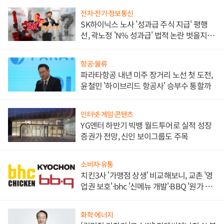
전자·전기·정보통신
SK하이닉스 노사 '성과급 주식 지급' 평행
선, 곽노정 'N% 성과급' 법적 논란 벗을지 주
목
항공·물류
파라타항공 내년 미주 장거리 노선 첫 도전,
윤철민 '하이브리드 항공사' 승부수 통할까
인터넷·게임·콘텐츠
YG엔터 하반기 빅뱅 월드투어로 실적 성장
증권가 전망, 신인 보이그룹도 주목
소비자·유통
치킨3사 '가맹점 상생' 비교해보니, 교촌 '영
업권 보호'·bhc '신메뉴 개발'·BBQ '원가 부
담'
화학·에너지