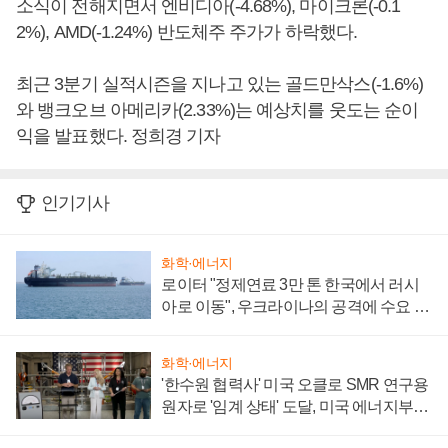
소식이 전해지면서 엔비디아(-4.68%), 마이크론(-0.1
2%), AMD(-1.24%) 반도체주 주가가 하락했다.
최근 3분기 실적시즌을 지나고 있는 골드만삭스(-1.6%)
와 뱅크오브 아메리카(2.33%)는 예상치를 웃도는 순이
익을 발표했다. 정희경 기자
인기기사
화학·에너지
로이터 "정제연료 3만 톤 한국에서 러시
아로 이동", 우크라이나의 공격에 수요 늘
어
화학·에너지
'한수원 협력사' 미국 오클로 SMR 연구용
원자로 '임계 상태' 도달, 미국 에너지부
"중요한 이정표"