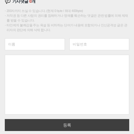
기사댓글
0
개
200자까지 쓰실 수 있습니다. (현재 0 byte / 최대 400byte)
저작권 등 다른 사람의 권리를 침해하거나 명예를 훼손하는 댓글은 관련 법률에 의해 제재
를 받을 수 있습니다.
타인에게 불쾌감을 주는 욕설 등 비하하는 단어가 내용에 포함되거나 인신공격성 글은 관
리자의 판단에 의해 삭제 합니다.