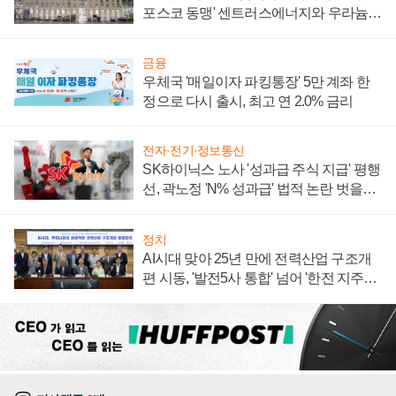
포스코 동맹' 센트러스에너지와 우라늄
계약 체결
금융
우체국 '매일이자 파킹통장' 5만 계좌 한
정으로 다시 출시, 최고 연 2.0% 금리
전자·전기·정보통신
SK하이닉스 노사 '성과급 주식 지급' 평행
선, 곽노정 'N% 성과급' 법적 논란 벗을지
주목
정치
AI시대 맞아 25년 만에 전력산업 구조개
편 시동, '발전5사 통합' 넘어 '한전 지주사'
재편론도