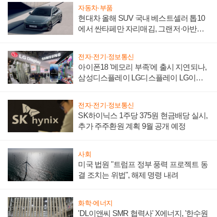
자동차·부품
현대차 올해 SUV 국내 베스트셀러 톱10
에서 싼타페만 자리매김, 그랜저·아반떼
'세단 쌍끌이'로 내수 방어
전자·전기·정보통신
아이폰18 '메모리 부족'에 출시 지연되나,
삼성디스플레이 LG디스플레이 LG이노
텍 '탈애플' 수익 다각화 속도
전자·전기·정보통신
SK하이닉스 1주당 375원 현금배당 실시,
추가 주주환원 계획 9월 공개 예정
사회
미국 법원 "트럼프 정부 풍력 프로젝트 동
결 조치는 위법", 해제 명령 내려
화학·에너지
'DL이앤씨 SMR 협력사' X에너지, '한수원