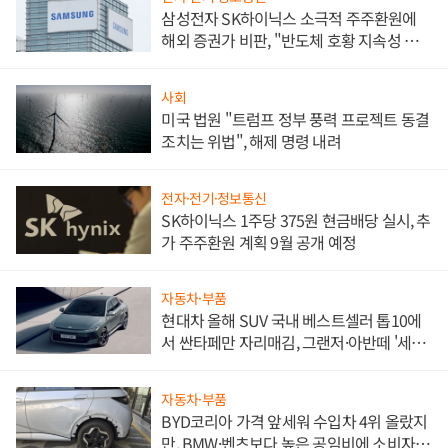
삼성전자 SK하이닉스 소극적 주주환원에
해외 증권가 비판, "반도체 호황 지속성 의
문"
사회
미국 법원 "트럼프 정부 풍력 프로젝트 동결
조치는 위법", 해제 명령 내려
전자·전기·정보통신
SK하이닉스 1주당 375원 현금배당 실시, 추
가 주주환원 계획 9월 공개 예정
자동차·부품
현대차 올해 SUV 국내 베스트셀러 톱10에
서 싼타페만 자리매김, 그랜저·아반떼 '세단
쌍끌이'로 내수 방어
자동차·부품
BYD코리아 가격 앞세워 수입차 4위 올랐지
만, BMW·벤츠보다 높은 공임비에 소비자