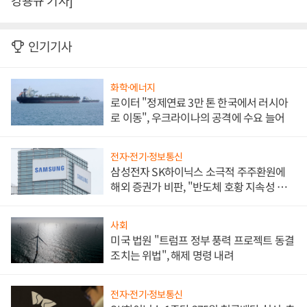
강용규 기자]
인기기사
화학·에너지
로이터 "정제연료 3만 톤 한국에서 러시아
로 이동", 우크라이나의 공격에 수요 늘어
전자·전기·정보통신
삼성전자 SK하이닉스 소극적 주주환원에
해외 증권가 비판, "반도체 호황 지속성 의
문"
사회
미국 법원 "트럼프 정부 풍력 프로젝트 동결
조치는 위법", 해제 명령 내려
전자·전기·정보통신