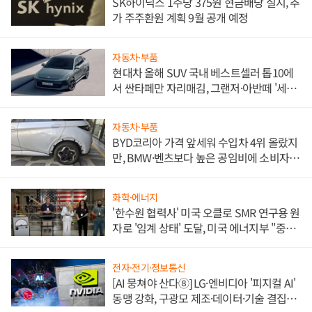
SK하이닉스 1주당 375원 현금배당 실시, 추
가 주주환원 계획 9월 공개 예정
자동차·부품
현대차 올해 SUV 국내 베스트셀러 톱10에
서 싼타페만 자리매김, 그랜저·아반떼 '세단
쌍끌이'로 내수 방어
자동차·부품
BYD코리아 가격 앞세워 수입차 4위 올랐지
만, BMW·벤츠보다 높은 공임비에 소비자
불만 폭발
화학·에너지
'한수원 협력사' 미국 오클로 SMR 연구용 원
자로 '임계 상태' 도달, 미국 에너지부 "중요
한 이정표"
전자·전기·정보통신
[AI 뭉쳐야 산다⑧] LG·엔비디아 '피지컬 AI'
동맹 강화, 구광모 제조·데이터·기술 결집