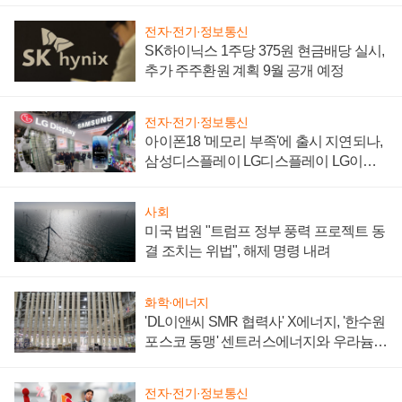
전자·전기·정보통신
SK하이닉스 1주당 375원 현금배당 실시,
추가 주주환원 계획 9월 공개 예정
전자·전기·정보통신
아이폰18 '메모리 부족'에 출시 지연되나,
삼성디스플레이 LG디스플레이 LG이노
텍 '탈애플' 수익 다각화 속도
사회
미국 법원 "트럼프 정부 풍력 프로젝트 동
결 조치는 위법", 해제 명령 내려
화학·에너지
'DL이앤씨 SMR 협력사' X에너지, '한수원
포스코 동맹' 센트러스에너지와 우라늄
계약 체결
전자·전기·정보통신