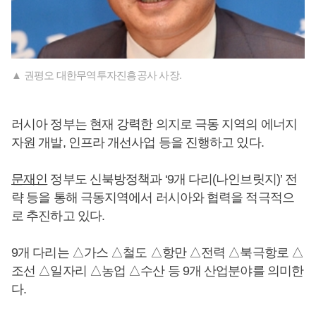
▲ 권평오 대한무역투자진흥공사 사장.
러시아 정부는 현재 강력한 의지로 극동 지역의 에너지
자원 개발, 인프라 개선사업 등을 진행하고 있다.
문재인
정부도 신북방정책과 ‘9개 다리(나인브릿지)’ 전
략 등을 통해 극동지역에서 러시아와 협력을 적극적으
로 추진하고 있다.
9개 다리는 △가스 △철도 △항만 △전력 △북극항로 △
조선 △일자리 △농업 △수산 등 9개 산업분야를 의미한
다.