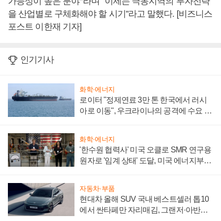
가능성이 높은 분야
”라며
“이제는 극동지역의 투자전략
을 산업별로 구체화해야 할 시기”라고 말했다. [비즈니스
포스트 이한재 기자]
인기기사
화학·에너지
로이터 "정제연료 3만 톤 한국에서 러시
아로 이동", 우크라이나의 공격에 수요 늘
어
화학·에너지
'한수원 협력사' 미국 오클로 SMR 연구용
원자로 '임계 상태' 도달, 미국 에너지부
"중요한 이정표"
자동차·부품
현대차 올해 SUV 국내 베스트셀러 톱10
에서 싼타페만 자리매김, 그랜저·아반떼
'세단 쌍끌이'로 내수 방어