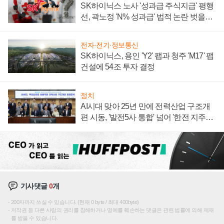
SK하이닉스 노사 '성과급 주식지급' 평행
선, 곽노정 'N% 성과급' 법적 논란 벗을지
주목
전자·전기·정보통신
SK하이닉스, 용인 'Y2' 팹과 청주 'M17' 팹
건설에 54조 투자 결정
정치
AI시대 맞아 25년 만에 전력산업 구조개
편 시동, '발전5사 통합' 넘어 '한전 지주사'
재편론도
기사댓글
0
개
200자까지 쓰실 수 있습니다. (현재 0 byte / 최대 400byte)
저작권 등 다른 사람의 권리를 침해하거나 명예를 훼손하는 댓글은 관련 법률에 의해 제재
를 받을 수 있습니다.