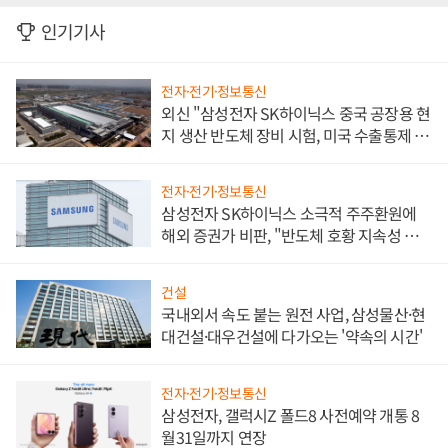
인기기사
전자·전기·정보통신
외신 "삼성전자 SK하이닉스 중국 공장용 현
지 생산 반도체 장비 시험, 미국 수출통제 대
비"
전자·전기·정보통신
삼성전자 SK하이닉스 소극적 주주환원에
해외 증권가 비판, "반도체 호황 지속성 의
문"
건설
국내외서 속도 붙는 원전 사업, 삼성물산·현
대건설·대우건설에 다가오는 '약속의 시간'
전자·전기·정보통신
삼성전자, 갤럭시Z 폴드8 사전예약 개통 8
월31일까지 연장