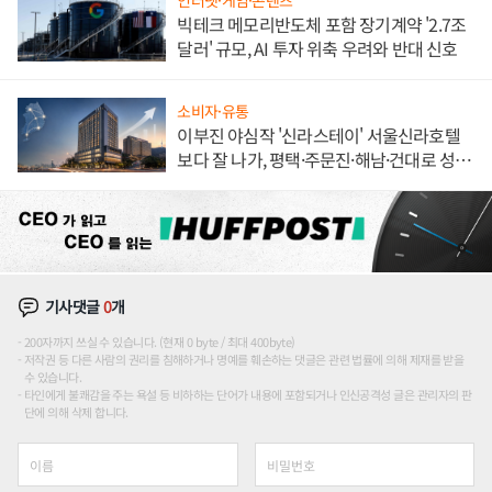
인터넷·게임·콘텐츠
빅테크 메모리반도체 포함 장기계약 '2.7조
달러' 규모, AI 투자 위축 우려와 반대 신호
소비자·유통
이부진 야심작 '신라스테이' 서울신라호텔
보다 잘 나가, 평택·주문진·해남·건대로 성
장판 더 넓힌다
기사댓글
0
개
200자까지 쓰실 수 있습니다. (현재 0 byte / 최대 400byte)
저작권 등 다른 사람의 권리를 침해하거나 명예를 훼손하는 댓글은 관련 법률에 의해 제재를 받을
수 있습니다.
타인에게 불쾌감을 주는 욕설 등 비하하는 단어가 내용에 포함되거나 인신공격성 글은 관리자의 판
단에 의해 삭제 합니다.