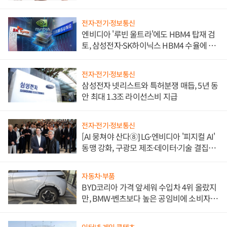
전자·전기·정보통신
엔비디아 '루빈 울트라'에도 HBM4 탑재 검
토, 삼성전자·SK하이닉스 HBM4 수율에 주
도권 갈린다
전자·전기·정보통신
삼성전자 넷리스트와 특허분쟁 매듭, 5년 동
안 최대 1.3조 라이선스비 지급
전자·전기·정보통신
[AI 뭉쳐야 산다⑧] LG·엔비디아 '피지컬 AI'
동맹 강화, 구광모 제조·데이터·기술 결집
해 종합 로보틱스 기업으로
자동차·부품
BYD코리아 가격 앞세워 수입차 4위 올랐지
만, BMW·벤츠보다 높은 공임비에 소비자
불만 폭발