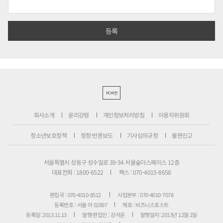
PC버전
회사소개
윤리강령
개인정보처리방침
이용자위원회
청소년보호정책
정정·반론보도
기사심의규정
불편신고
서울특별시 성동구 성수일로 39-34 서울숲더스페이스 12층
대표전화 : 1800-6522
팩스 : 070-4015-8658
편집국 : 070-4010-8512
사업본부 : 070-4010-7078
등록번호 : 서울 아 02897
제호 : 비즈니스포스트
등록일: 2013.11.13
발행·편집인 : 강석운
발행일자: 2013년 12월 2일