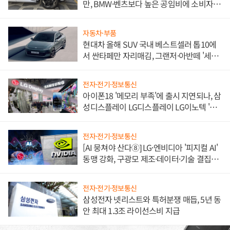
만, BMW·벤츠보다 높은 공임비에 소비자
불만 폭발
자동차·부품
현대차 올해 SUV 국내 베스트셀러 톱10에
서 싼타페만 자리매김, 그랜저·아반떼 '세단
쌍끌이'로 내수 방어
전자·전기·정보통신
아이폰18 '메모리 부족'에 출시 지연되나, 삼
성디스플레이 LG디스플레이 LG이노텍 '탈
애플' 수익 다각화 속도
전자·전기·정보통신
[AI 뭉쳐야 산다⑧] LG·엔비디아 '피지컬 AI'
동맹 강화, 구광모 제조·데이터·기술 결집
해 종합 로보틱스 기업으로
전자·전기·정보통신
삼성전자 넷리스트와 특허분쟁 매듭, 5년 동
안 최대 1.3조 라이선스비 지급