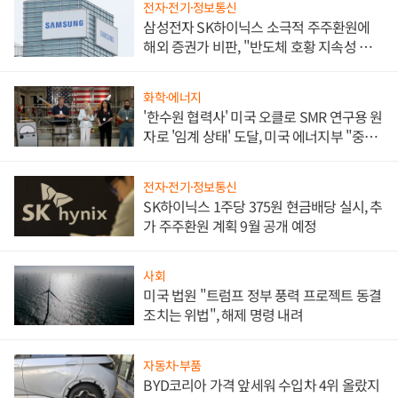
전자·전기·정보통신
삼성전자 SK하이닉스 소극적 주주환원에
해외 증권가 비판, "반도체 호황 지속성 의
문"
화학·에너지
'한수원 협력사' 미국 오클로 SMR 연구용 원
자로 '임계 상태' 도달, 미국 에너지부 "중요
한 이정표"
전자·전기·정보통신
SK하이닉스 1주당 375원 현금배당 실시, 추
가 주주환원 계획 9월 공개 예정
사회
미국 법원 "트럼프 정부 풍력 프로젝트 동결
조치는 위법", 해제 명령 내려
자동차·부품
BYD코리아 가격 앞세워 수입차 4위 올랐지